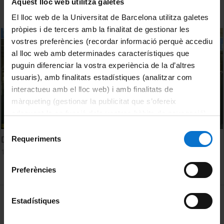
Aquest lloc web utilitza galetes
El lloc web de la Universitat de Barcelona utilitza galetes
pròpies i de tercers amb la finalitat de gestionar les
vostres preferències (recordar informació perquè accediu
al lloc web amb determinades característiques que
puguin diferenciar la vostra experiència de la d’altres
usuaris), amb finalitats estadístiques (analitzar com
interactueu amb el lloc web) i amb finalitats de
màrqueting (gestionar la publicitat que s’ofereix
adequant-la en funció dels vostres hàbits de navegació).
Per obtenir més informació sobre les galetes podeu
Selecció
consultar la
Política de galetes del lloc web de la
Divisió I - Ciències Humanes i Socials
Requeriments
de
Universitat de Barcelona
.
10 gener, 1996
consentiment
Preferències
MENÚ PEU 1
Avís legal
Estadístiques
Galetes