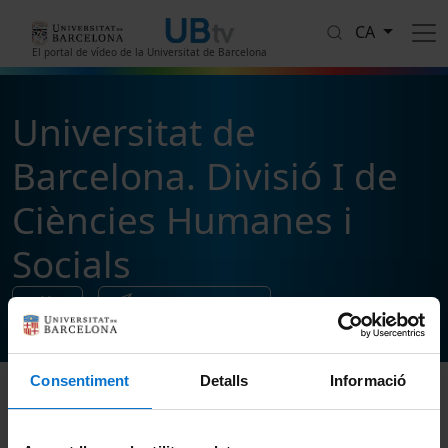
Vés al contingut
CA
El portal de vídeo de la Universitat de Barcelona
Universitat de
Barcelona. Divisió I de
Ciències Humanes i
Socials
1
vídeos
Segueix i comparteix
Consentiment
Detalls
Informació
Ordenar