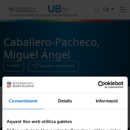
Vés al contingut
CA
El portal de vídeo de la Universitat de Barcelona
Caballero-Pacheco,
Miguel Ángel
1
vídeos
Segueix i comparteix
Consentiment
Detalls
Informació
Ordenar
Aquest lloc web utilitza galetes