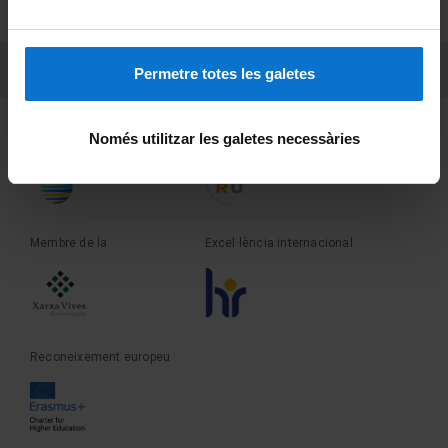
Sobre UBtv
PEU 3
Contacte
Permetre totes les galetes
Fundadora de la
Membre de la
Només utilitzar les galetes necessàries
Membre de la
Excel·lència internacional
Reconeixement europeu