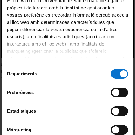
El lloc web de la Universitat de Barcelona utilitza galetes
pròpies i de tercers amb la finalitat de gestionar les
vostres preferències (recordar informació perquè accediu
al lloc web amb determinades característiques que
puguin diferenciar la vostra experiència de la d’altres
usuaris), amb finalitats estadístiques (analitzar com
interactueu amb el lloc web) i amb finalitats de
màrqueting (gestionar la publicitat que s’ofereix
adequant-la en funció dels vostres hàbits de navegació).
Characterization of the neutron field in proton therapy
Per obtenir més informació sobre les galetes podeu
Selecció
treatments
consultar la
Política de galetes del lloc web de la
Requeriments
de
22 febrer, 2019
Universitat de Barcelona
.
consentiment
Preferències
MENÚ PEU 1
Avís legal
Estadístiques
Galetes
Màrqueting
PEU 2
Privadesa i termes