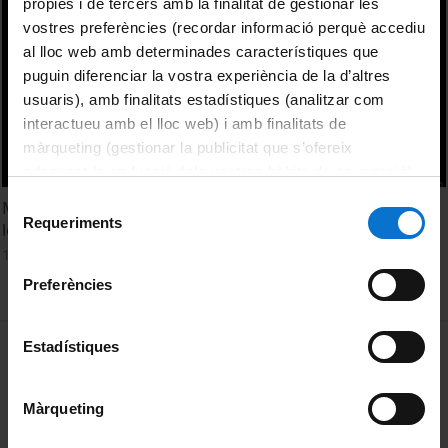
pròpies i de tercers amb la finalitat de gestionar les
vostres preferències (recordar informació perquè accediu
al lloc web amb determinades característiques que
puguin diferenciar la vostra experiència de la d’altres
usuaris), amb finalitats estadístiques (analitzar com
interactueu amb el lloc web) i amb finalitats de
màrqueting (gestionar la publicitat que s’ofereix
adequant-la en funció dels vostres hàbits de navegació).
Per obtenir més informació sobre les galetes podeu
Selecció
Metamaterials for negative refraction: making a perfect
consultar la
Política de galetes del lloc web de la
Requeriments
de
lens
Universitat de Barcelona
.
consentiment
19 febrer, 2019
Preferències
MENÚ PEU 1
Estadístiques
Avís legal
Galetes
Màrqueting
PEU 2
Privadesa i termes