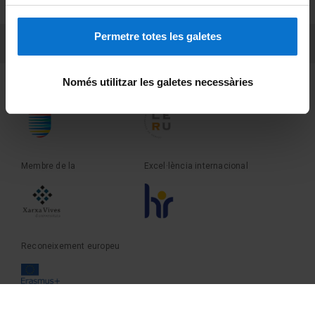
Sobre UBtv
Permetre totes les galetes
PEU 3
Contacte
Només utilitzar les galetes necessàries
Fundadora de la
Membre de la
Membre de la
Excel·lència internacional
Reconeixement europeu