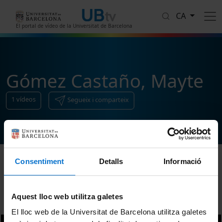
Vés al contingut
CA
El portal de vídeo de la Universitat de Barcelona
Gómez Castaño, Mayte
1
vídeos
Segueix i comparteix
Consentiment
Detalls
Informació
Ordenar
Aquest lloc web utilitza galetes
El lloc web de la Universitat de Barcelona utilitza galetes