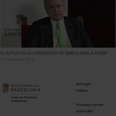
EL FUTUR DE LA UNIVERSITAT DE BARCELONA, A DEBAT
14 novembre, 2016
MENÚ PEU 1
Avís legal
Galetes
PEU 2
Privadesa i termes
Sobre UBtv