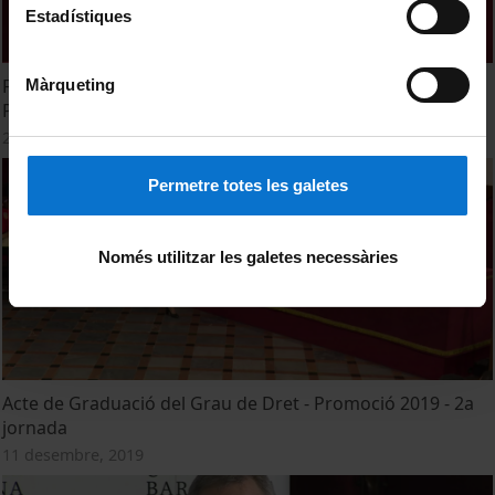
Estadístiques
Facultat de Dret. Acte de Graduació. Grau en Dret.
Màrqueting
Promoció 2016-2020. Sessió 13 de desembre de 2021
26 octubre, 2021
Permetre totes les galetes
Només utilitzar les galetes necessàries
Acte de Graduació del Grau de Dret - Promoció 2019 - 2a
jornada
11 desembre, 2019