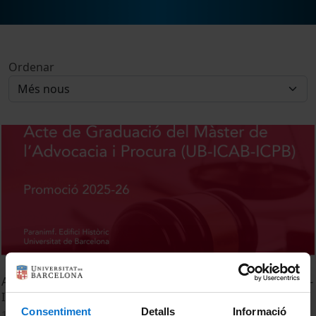
Ordenar
Acte de Graduació del Màster de l’Advocacia i Procura (UB-
ICAB-ICPB). Promoció 2025-26
Consentiment
Detalls
Informació
18 maig, 2026