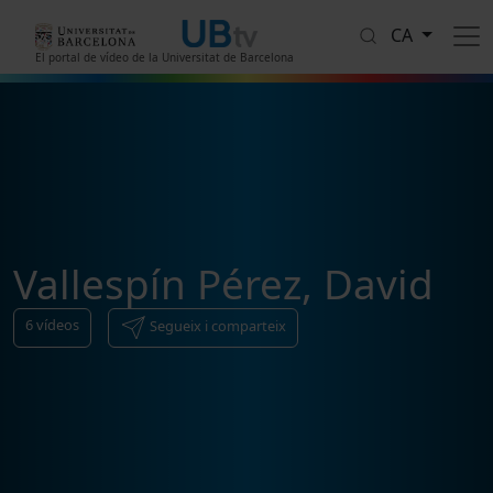
Vés al contingut
CA
El portal de vídeo de la Universitat de Barcelona
Vallespín Pérez, David
6
vídeos
Segueix i comparteix