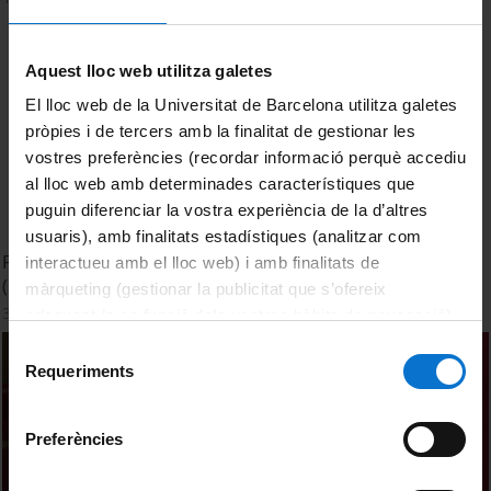
Aquest lloc web utilitza galetes
El lloc web de la Universitat de Barcelona utilitza galetes
pròpies i de tercers amb la finalitat de gestionar les
vostres preferències (recordar informació perquè accediu
al lloc web amb determinades característiques que
puguin diferenciar la vostra experiència de la d’altres
usuaris), amb finalitats estadístiques (analitzar com
Facultat de Dret. Acte de Graduació. Màster Advocacia
interactueu amb el lloc web) i amb finalitats de
(UB-ICAB) 2023-24
màrqueting (gestionar la publicitat que s’ofereix
3 juny, 2024
adequant-la en funció dels vostres hàbits de navegació).
Per obtenir més informació sobre les galetes podeu
Selecció
consultar la
Política de galetes del lloc web de la
Requeriments
de
Universitat de Barcelona
.
consentiment
Preferències