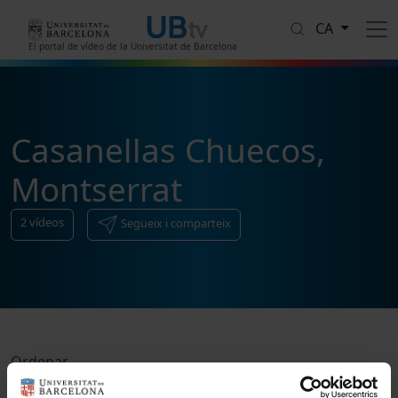
Vés al contingut
CA
El portal de vídeo de la Universitat de Barcelona
Casanellas Chuecos,
Montserrat
2
vídeos
Segueix i comparteix
Ordenar