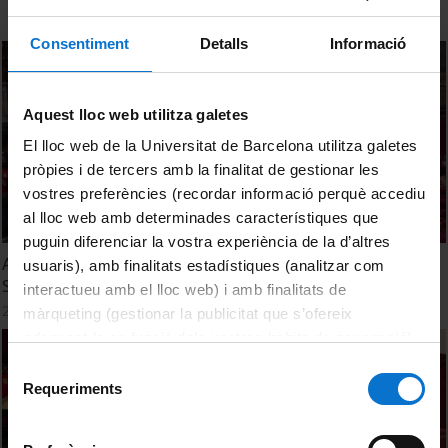
Consentiment
Detalls
Informació
Aquest lloc web utilitza galetes
El lloc web de la Universitat de Barcelona utilitza galetes
pròpies i de tercers amb la finalitat de gestionar les
vostres preferències (recordar informació perquè accediu
al lloc web amb determinades característiques que
puguin diferenciar la vostra experiència de la d’altres
Acte de Graduació. Grau de Dret. Promoció 2020-2021.
usuaris), amb finalitats estadístiques (analitzar com
Sessió 25 de Novembre
interactueu amb el lloc web) i amb finalitats de
26 octubre, 2021
màrqueting (gestionar la publicitat que s’ofereix
adequant-la en funció dels vostres hàbits de navegació).
Per obtenir més informació sobre les galetes podeu
Selecció
consultar la
Política de galetes del lloc web de la
Requeriments
de
Universitat de Barcelona
.
consentiment