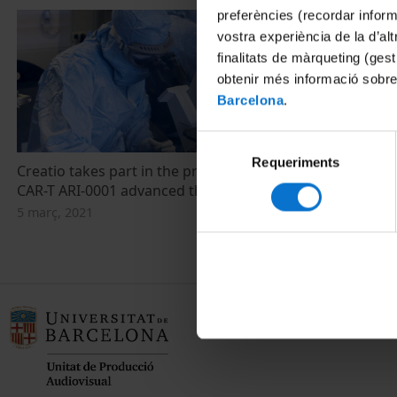
preferències (recordar infor
vostra experiència de la d’al
finalitats de màrqueting (gest
obtenir més informació sobre
Barcelona
.
Selecció
Requeriments
de
Creatio takes part in the production of
Creatio parti
consentiment
CAR-T ARI-0001 advanced therapy
teràpia avan
5 març, 2021
5 març, 2021