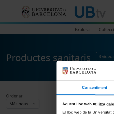
Navegació principal
Explora
Col·lecc
Productes sanitaris
3
vídeo
Consentiment
Ordenar
Aquest lloc web utilitza gal
El lloc web de la Universitat 