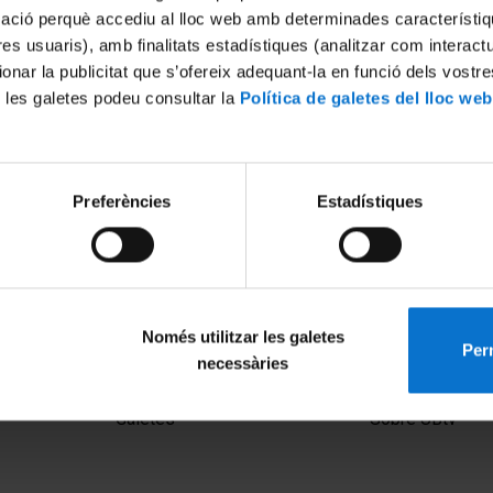
mació perquè accediu al lloc web amb determinades característiq
tres usuaris), amb finalitats estadístiques (analitzar com interac
ionar la publicitat que s’ofereix adequant-la en funció dels vostr
 les galetes podeu consultar la
Política de galetes del lloc web
Preferències
Estadístiques
cipa en la producció de la
Creatio participa en la produ
çada CAR-T ARI-0001
terapia avanzada CAR-T ARI-
5 març, 2021
Només utilitzar les galetes
Perm
necessàries
MENÚ PEU 1
PEU 2
Avís legal
Privadesa i ter
Galetes
Sobre UBtv