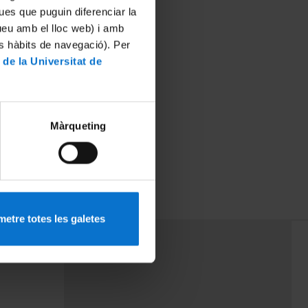
ues que puguin diferenciar la
tueu amb el lloc web) i amb
es hàbits de navegació). Per
 de la Universitat de
Màrqueting
cción de la
0001
etre totes les galetes
PEU 3
mes
Contacte