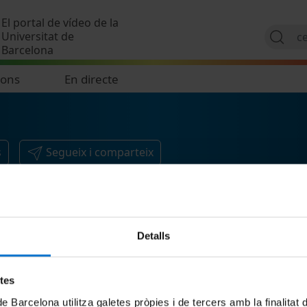
Vés al contingut
El portal de vídeo de la
Universitat de
Barcelona
ions
En directe
s
Segueix i comparteix
Detalls
etes
de Barcelona utilitza galetes pròpies i de tercers amb la finalitat