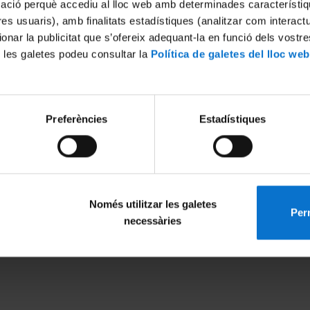
mació perquè accediu al lloc web amb determinades característiq
tres usuaris), amb finalitats estadístiques (analitzar com interac
ionar la publicitat que s’ofereix adequant-la en funció dels vostr
 les galetes podeu consultar la
Política de galetes del lloc web
Preferències
Estadístiques
Només utilitzar les galetes
Perm
MENÚ PEU 1
PEU 2
necessàries
Avís legal
Privadesa i ter
Galetes
Sobre UBtv