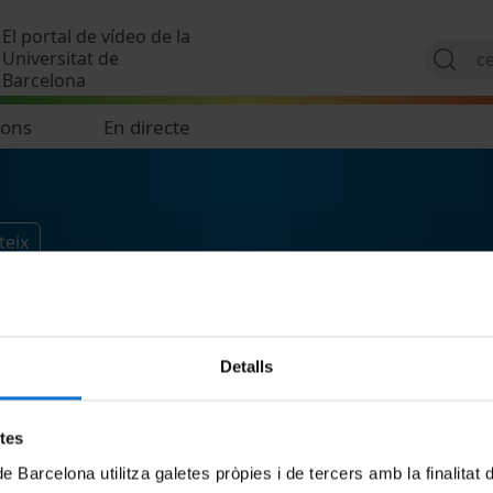
Vés al contingut
El portal de vídeo de la
Universitat de
Barcelona
ions
En directe
teix
Detalls
etes
de Barcelona utilitza galetes pròpies i de tercers amb la finalitat