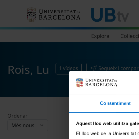
Navegació principal
Explora
Col·lecc
Rois, Lu
1
vídeos
Segueix i compar
Consentiment
Ordenar
Aquest lloc web utilitza gal
El lloc web de la Universitat 