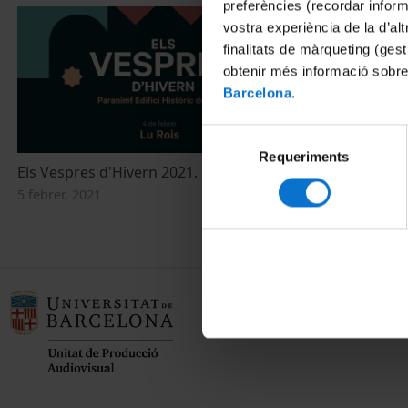
preferències (recordar infor
vostra experiència de la d’al
finalitats de màrqueting (gest
obtenir més informació sobre
Barcelona
.
Selecció
Requeriments
de
Els Vespres d'Hivern 2021. Lu Rois
consentiment
5 febrer, 2021