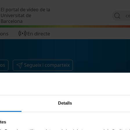
Vés al contingut
El portal de vídeo de la
Universitat de
Barcelona
ions
En directe
eos
Segueix i comparteix
Detalls
etes