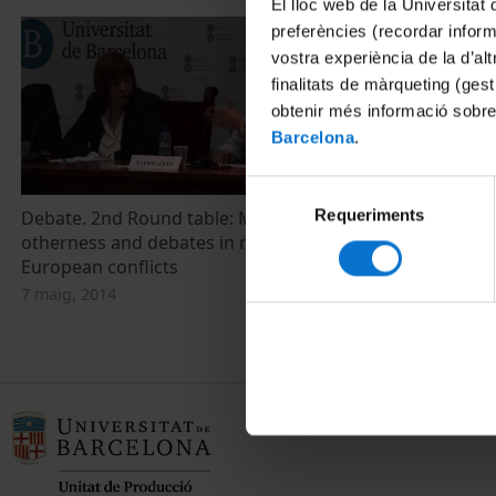
El lloc web de la Universitat 
preferències (recordar infor
vostra experiència de la d’al
finalitats de màrqueting (gest
obtenir més informació sobre
Barcelona
.
Selecció
Requeriments
de
Debate. 2nd Round table: Memorial
Oksana Chely
otherness and debates in recent
used for pr
consentiment
European conflicts
7 maig, 2014
7 maig, 2014