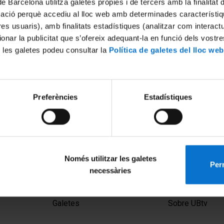
de Barcelona utilitza galetes pròpies i de tercers amb la finalitat
mació perquè accediu al lloc web amb determinades característiq
tres usuaris), amb finalitats estadístiques (analitzar com interac
ionar la publicitat que s’ofereix adequant-la en funció dels vostr
 les galetes podeu consultar la
Política de galetes del lloc web
Preferències
Estadístiques
sheva: Historical memory
opaganda purposes
Només utilitzar les galetes
Perm
necessàries
MENÚ PEU 1
PEU 2
Avís legal
Privadesa i ter
Galetes
Sobre UBtv