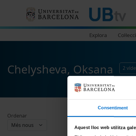
Navegació principal
Explora
Col·lecc
Chelysheva, Oksana
2
víd
Consentiment
Ordenar
Aquest lloc web utilitza gal