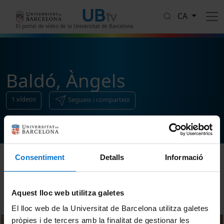
Vés al contingut
CA
El portal de vídeo de la Universitat de Barcelona
Baldó, Àngels
1
vídeos
Segueix i comparteix
Consentiment
Detalls
Informació
Ordenar
Aquest lloc web utilitza galetes
El lloc web de la Universitat de Barcelona utilitza galetes
pròpies i de tercers amb la finalitat de gestionar les