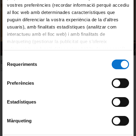
vostres preferències (recordar informació perquè accediu
al lloc web amb determinades característiques que
puguin diferenciar la vostra experiència de la d’altres
usuaris), amb finalitats estadístiques (analitzar com
interactueu amb el lloc web) i amb finalitats de
màrqueting (gestionar la publicitat que s’ofereix
adequant-la en funció dels vostres hàbits de navegació).
Per obtenir més informació sobre les galetes podeu
Selecció
Barcelona Pensa 2019. 13a. Mostra de Fotofilosofia
consultar la
Política de galetes del lloc web de la
Requeriments
de
20 novembre, 2019
Universitat de Barcelona
.
consentiment
Preferències
MENÚ PEU 1
Avís legal
Estadístiques
Galetes
Màrqueting
PEU 2
Privadesa i termes
Sobre UBtv