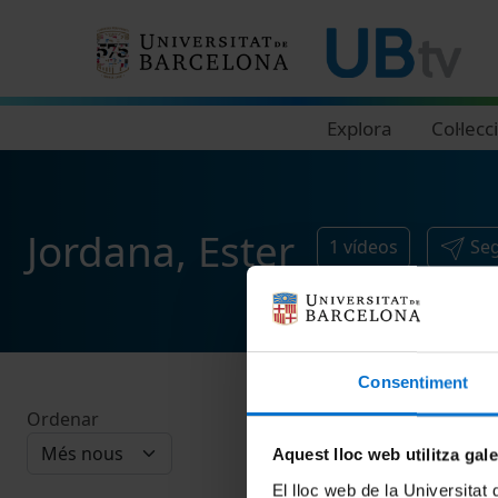
Navegació principal
Explora
Col·lecc
Jordana, Ester
1
vídeos
Seg
Consentiment
Ordenar
Aquest lloc web utilitza gal
El lloc web de la Universitat 