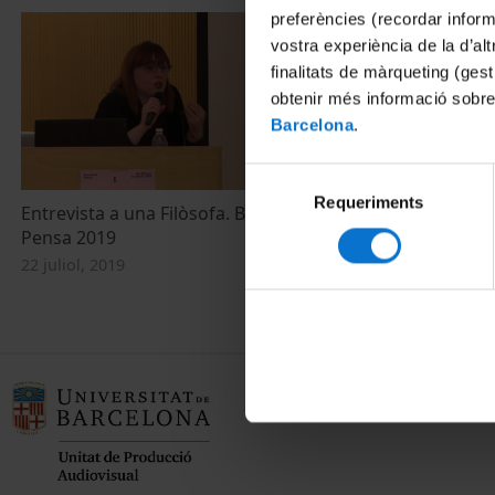
preferències (recordar infor
vostra experiència de la d’al
finalitats de màrqueting (gest
obtenir més informació sobre
Barcelona
.
Selecció
Requeriments
de
Entrevista a una Filòsofa. Barcelona
consentiment
Pensa 2019
22 juliol, 2019