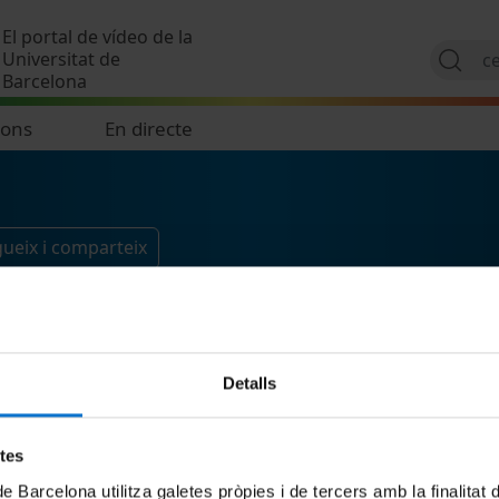
Vés al contingut
El portal de vídeo de la
Universitat de
Barcelona
ions
En directe
ueix i comparteix
Detalls
etes
de Barcelona utilitza galetes pròpies i de tercers amb la finalitat