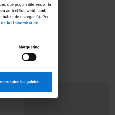
ues que puguin diferenciar la
tueu amb el lloc web) i amb
es hàbits de navegació). Per
 de la Universitat de
Màrqueting
etre totes les galetes
PEU 3
mes
Contacte