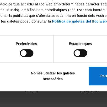
mació perquè accediu al lloc web amb determinades característiq
tres usuaris), amb finalitats estadístiques (analitzar com interac
ionar la publicitat que s’ofereix adequant-la en funció dels vostr
 les galetes podeu consultar la
Política de galetes del lloc web
Preferències
Estadístiques
Només utilitzar les galetes
Perm
necessàries
MENÚ PEU 1
PEU 2
Avís legal
Privadesa i ter
Galetes
Sobre UBtv