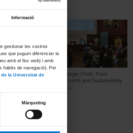
Informació
 de gestionar les vostres
ues que puguin diferenciar la
tueu amb el lloc web) i amb
es hàbits de navegació). Per
fs,
Fermenting Change: Chefs, Plant‐
 de la Universitat de
y
Forward Restaurants and Sustainability
14 desembre, 2023
Màrqueting