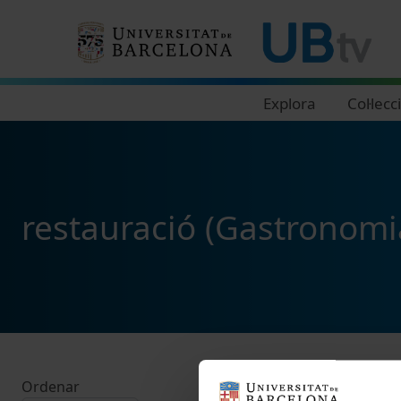
Navegació principal
Explora
Col·lecc
restauració (Gastronomi
Ordenar