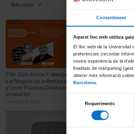
Consentiment
Aquest lloc web utilitza gal
El lloc web de la Universitat 
preferències (recordar infor
vostra experiència de la d’al
finalitats de màrqueting (gest
TTM 2024. Sesión 7. Menús Plant-Forward
TTM 2024. Se
obtenir més informació sobre
y el Negocio de la Restauración: Enfoques
Menus and th
Barcelona
.
y Casos Prácticos Desde el Frente de la
Insights and
Innovación
Frontlines of
Selecció
14 octubre, 2024
14 octubre, 20
Requeriments
de
consentiment