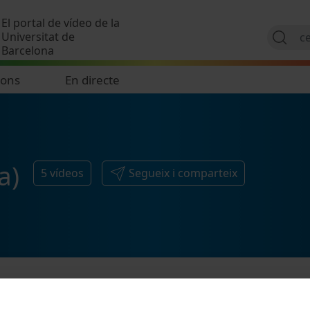
Vés al contingut
El portal de vídeo de la
Universitat de
Barcelona
ions
En directe
a)
5
vídeos
Segueix i comparteix