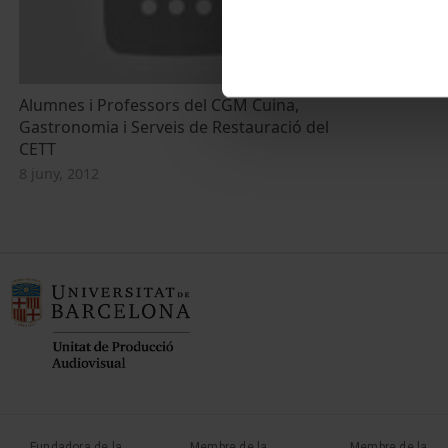
Alumnes i Professors del CGM Cuina,
Gastronomia i Serveis de Restauració del
CETT
8 juny, 2012
Fundadora de la
Membre de la
Membre de la