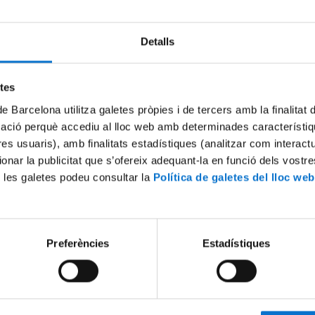
Detalls
etes
de Barcelona utilitza galetes pròpies i de tercers amb la finalitat
mació perquè accediu al lloc web amb determinades característiq
tres usuaris), amb finalitats estadístiques (analitzar com interac
ionar la publicitat que s’ofereix adequant-la en funció dels vostr
ssion 7. Plant-Forward
Fermentando el Cambio: Che
 les galetes podeu consultar la
Política de galetes del lloc web
e Business of Restaurants:
Restaurantes Plant‐Forward 
 Case Studies from the
Sostenibilidad
 Innovation
22 desembre, 2023
24
Preferències
Estadístiques