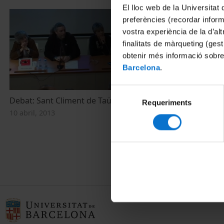
El lloc web de la Universitat 
preferències (recordar infor
vostra experiència de la d’al
finalitats de màrqueting (gest
obtenir més informació sobre
Barcelona
.
Selecció
Debat: Sant Climent de Taüll
Conferència:
Requeriments
de
del museu a l
10 abril, 2013
consentiment
les presenta
Taüll al segle
10 abril, 2013