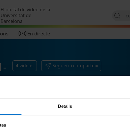
Vés al contingut
El portal de vídeo de la
Universitat de
Barcelona
ions
En directe
1-
4
vídeos
Segueix i comparteix
Detalls
etes