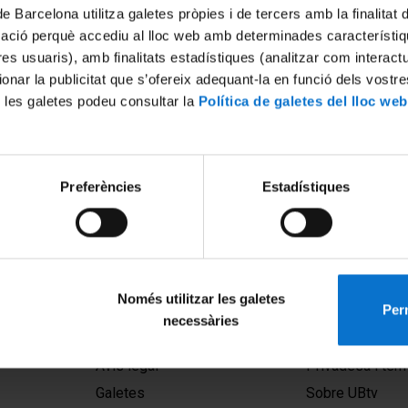
de Barcelona utilitza galetes pròpies i de tercers amb la finalitat
mació perquè accediu al lloc web amb determinades característiq
tres usuaris), amb finalitats estadístiques (analitzar com interac
ionar la publicitat que s’ofereix adequant-la en funció dels vostr
 les galetes podeu consultar la
Política de galetes del lloc web
 'De la monumentalització
Els museus i l'atracció per l'
Preferències
Estadístiques
a museïtzació de l'esglesia:
per Immaculada Lorés
cions de Sant Climent de
3 juny, 2009
 XX'
Només utilitzar les galetes
Perm
necessàries
MENÚ PEU 1
PEU 2
Avís legal
Privadesa i ter
Galetes
Sobre UBtv