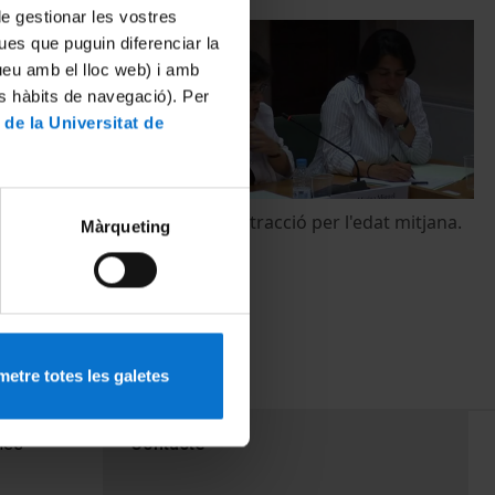
 de gestionar les vostres
ues que puguin diferenciar la
tueu amb el lloc web) i amb
es hàbits de navegació). Per
 de la Universitat de
edat mitjana
Els museus i l'atracció per l'edat mitjana.
Màrqueting
Taula rodona
3 juny, 2009
etre totes les galetes
PEU 3
mes
Contacte