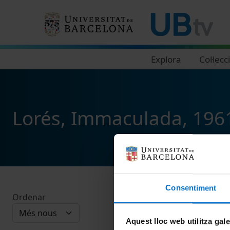
Navegació principal
Explora
Col·lecc
Lorés, Immaculada, 196
Consentiment
Ordenar
Aquest lloc web utilitza gal