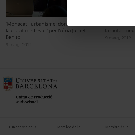
'Monacat i urbanisme: dones construint
'Monacat i u
la ciutat medieval.' per Núria Jornet
la ciutat med
Benito
9 maig, 2012
9 maig, 2012
Fundadora de la
Membre de la
Membre de la