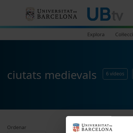
Navegació principal
Explora
Col·lecc
ciutats medievals
6
vídeos
Ordenar