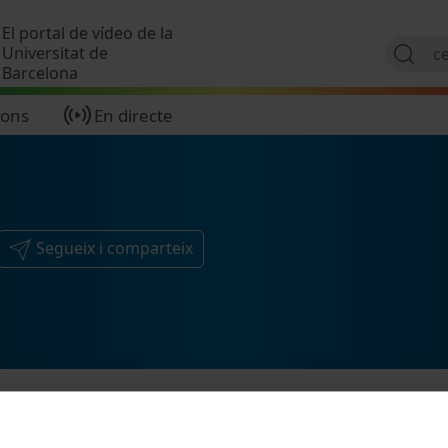
Vés al contingut
El portal de vídeo de la
Universitat de
Barcelona
ions
En directe
Segueix i comparteix