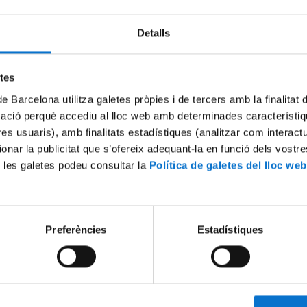
Detalls
etes
de Barcelona utilitza galetes pròpies i de tercers amb la finalitat
mació perquè accediu al lloc web amb determinades característiq
tres usuaris), amb finalitats estadístiques (analitzar com interac
ionar la publicitat que s’ofereix adequant-la en funció dels vostr
 les galetes podeu consultar la
Política de galetes del lloc web
Barcelona: promoció i
'Pedralbes i Barcelona: prom
mení' per Josep Bracons
mecenatge femení' per Carl
10 maig, 2012
Preferències
Estadístiques