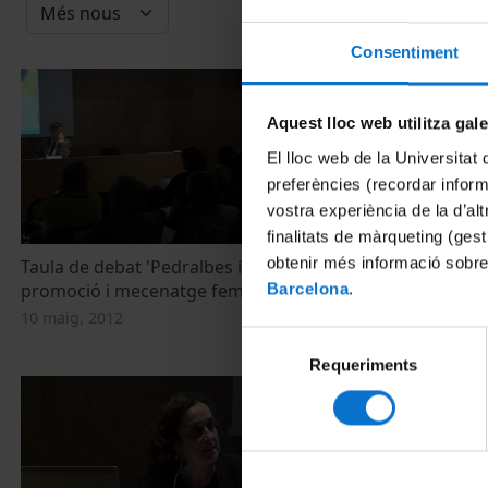
Consentiment
Aquest lloc web utilitza gal
El lloc web de la Universitat 
preferències (recordar infor
vostra experiència de la d’al
finalitats de màrqueting (gest
obtenir més informació sobre
Taula de debat 'Pedralbes i Barcelona:
'Pedralbes i 
promoció i mecenatge femení'
mecenatge fe
Barcelona
.
10 maig, 2012
10 maig, 2012
Selecció
Requeriments
de
consentiment