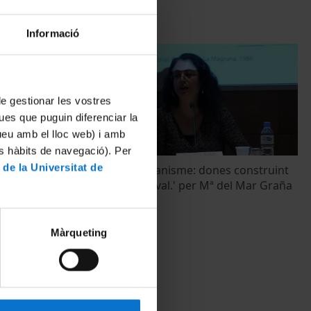
Informació
 de gestionar les vostres
ues que puguin diferenciar la
tueu amb el lloc web) i amb
es hàbits de navegació). Per
 de la Universitat de
oció i
'Monacat i urbanisme: dones construint
a Puerto
la ciutat medieval.' per Mª del Mar Graña
Cid
9 maig, 2012
Màrqueting