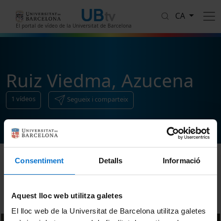
Vés al contingut
CA
El portal de vídeo de la Universitat de Barcelona
Ruiz Viedma, Azucena
1
vídeos
Segueix i comparteix
Consentiment
Detalls
Informació
Ordenar
Aquest lloc web utilitza galetes
El lloc web de la Universitat de Barcelona utilitza galetes