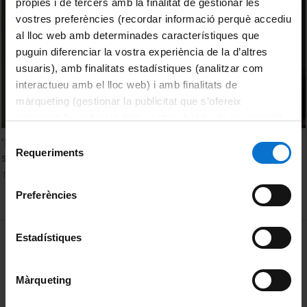
pròpies i de tercers amb la finalitat de gestionar les
vostres preferències (recordar informació perquè accediu
al lloc web amb determinades característiques que
puguin diferenciar la vostra experiència de la d’altres
usuaris), amb finalitats estadístiques (analitzar com
interactueu amb el lloc web) i amb finalitats de
màrqueting (gestionar la publicitat que s’ofereix
adequant-la en funció dels vostres hàbits de navegació).
Per obtenir més informació sobre les galetes podeu
Selecció
'Pràctiques femenines de relació davant la violència
consultar la
Política de galetes del lloc web de la
Requeriments
de
sexual'
Universitat de Barcelona
.
consentiment
10 març, 2010
Preferències
MENÚ PEU 1
Estadístiques
Avís legal
Galetes
Màrqueting
PEU 2
Privadesa i termes