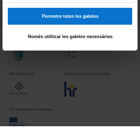
Sobre UBtv
Permetre totes les galetes
PEU 3
Contacte
Només utilitzar les galetes necessàries
Fundadora de la
Membre de la
Membre de la
Excel·lència internacional
Reconeixement europeu