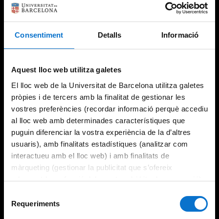
Consentiment
Detalls
Informació
Try again
Aquest lloc web utilitza galetes
El lloc web de la Universitat de Barcelona utilitza galetes
pròpies i de tercers amb la finalitat de gestionar les
vostres preferències (recordar informació perquè accediu
al lloc web amb determinades característiques que
puguin diferenciar la vostra experiència de la d’altres
usuaris), amb finalitats estadístiques (analitzar com
interactueu amb el lloc web) i amb finalitats de
màrqueting (gestionar la publicitat que s’ofereix
adequant-la en funció dels vostres hàbits de navegació).
Per obtenir més informació sobre les galetes podeu
Selecció
consultar la
Política de galetes del lloc web de la
Requeriments
de
Universitat de Barcelona
.
consentiment