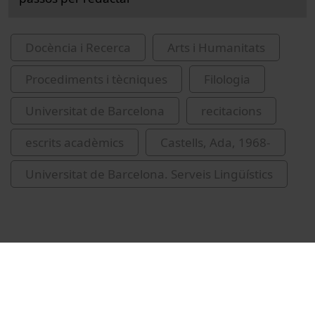
Docència i Recerca
Arts i Humanitats
Procediments i tècniques
Filologia
Universitat de Barcelona
recitacions
escrits acadèmics
Castells, Ada, 1968-
Universitat de Barcelona. Serveis Lingüístics
Vídeos relacionats