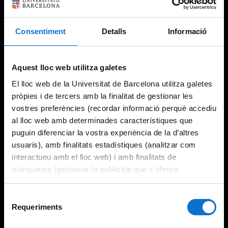
Consentiment
Detalls
Informació
Try again
Aquest lloc web utilitza galetes
El lloc web de la Universitat de Barcelona utilitza galetes
pròpies i de tercers amb la finalitat de gestionar les
vostres preferències (recordar informació perquè accediu
al lloc web amb determinades característiques que
puguin diferenciar la vostra experiència de la d’altres
usuaris), amb finalitats estadístiques (analitzar com
interactueu amb el lloc web) i amb finalitats de
màrqueting (gestionar la publicitat que s’ofereix
adequant-la en funció dels vostres hàbits de navegació).
Per obtenir més informació sobre les galetes podeu
Selecció
consultar la
Política de galetes del lloc web de la
Requeriments
de
Universitat de Barcelona
.
consentiment