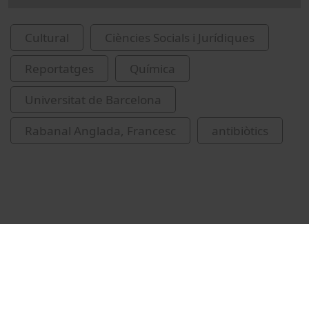
Cultural
Ciències Socials i Jurídiques
Reportatges
Química
Universitat de Barcelona
Rabanal Anglada, Francesc
antibiòtics
Vídeos relacionats