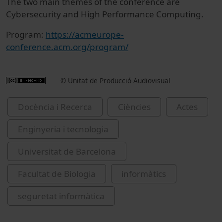
The two main themes of the conference are
Cybersecurity and High Performance Computing.
Program:
https://acmeurope-
conference.acm.org/program/
© Unitat de Producció Audiovisual
Docència i Recerca
Ciències
Actes
Enginyeria i tecnologia
Universitat de Barcelona
Facultat de Biologia
informàtics
seguretat informàtica