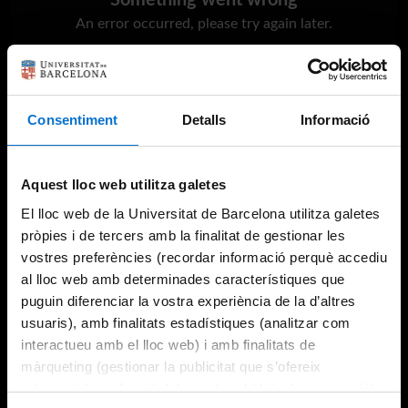
Something went wrong
An error occurred, please try again later.
Try again
Consentiment
Detalls
Informació
Aquest lloc web utilitza galetes
El lloc web de la Universitat de Barcelona utilitza galetes
pròpies i de tercers amb la finalitat de gestionar les
vostres preferències (recordar informació perquè accediu
al lloc web amb determinades característiques que
puguin diferenciar la vostra experiència de la d’altres
usuaris), amb finalitats estadístiques (analitzar com
interactueu amb el lloc web) i amb finalitats de
màrqueting (gestionar la publicitat que s’ofereix
adequant-la en funció dels vostres hàbits de navegació).