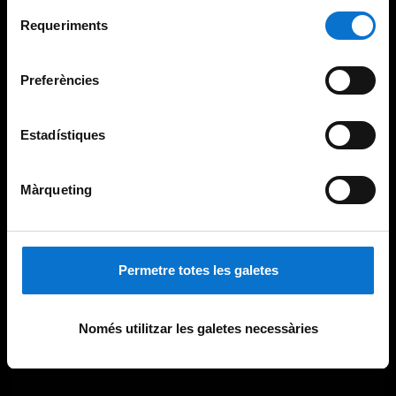
Per obtenir més informació sobre les galetes podeu
Selecció
consultar la
Política de galetes del lloc web de la
Requeriments
de
Universitat de Barcelona
.
consentiment
Preferències
Estadístiques
Màrqueting
Permetre totes les galetes
Només utilitzar les galetes necessàries