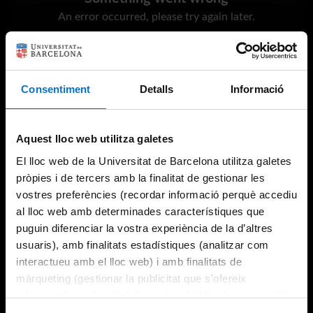
An error occurred, please try again later.
Try again
Consentiment
Detalls
Informació
Aquest lloc web utilitza galetes
El lloc web de la Universitat de Barcelona utilitza galetes
pròpies i de tercers amb la finalitat de gestionar les
vostres preferències (recordar informació perquè accediu
al lloc web amb determinades característiques que
puguin diferenciar la vostra experiència de la d’altres
usuaris), amb finalitats estadístiques (analitzar com
interactueu amb el lloc web) i amb finalitats de
màrqueting (gestionar la publicitat que s’ofereix
adequant-la en funció dels vostres hàbits de navegació).
Per obtenir més informació sobre les galetes podeu