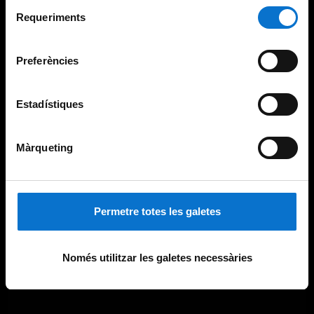
Selecció
consultar la
Política de galetes del lloc web de la
Requeriments
de
Universitat de Barcelona
.
consentiment
Preferències
Estadístiques
Màrqueting
Permetre totes les galetes
Només utilitzar les galetes necessàries