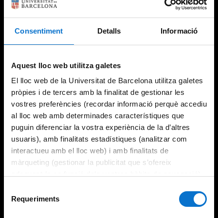
Consentiment
Detalls
Informació
Try again
Aquest lloc web utilitza galetes
El lloc web de la Universitat de Barcelona utilitza galetes
pròpies i de tercers amb la finalitat de gestionar les
vostres preferències (recordar informació perquè accediu
al lloc web amb determinades característiques que
puguin diferenciar la vostra experiència de la d’altres
usuaris), amb finalitats estadístiques (analitzar com
interactueu amb el lloc web) i amb finalitats de
màrqueting (gestionar la publicitat que s’ofereix
adequant-la en funció dels vostres hàbits de navegació).
Per obtenir més informació sobre les galetes podeu
Selecció
consultar la
Política de galetes del lloc web de la
Requeriments
de
Universitat de Barcelona
.
consentiment