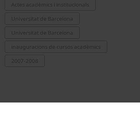
Actes acadèmics i institucionals
Universitat de Barcelona
Universitat de Barcelona
inauguracions de cursos acadèmics
2007-2008
Vídeos relacionats