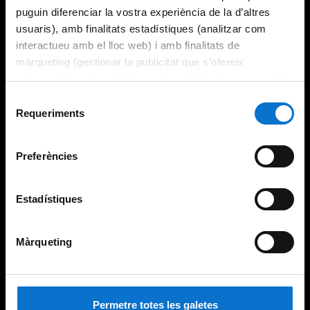
puguin diferenciar la vostra experiència de la d’altres
usuaris), amb finalitats estadístiques (analitzar com
interactueu amb el lloc web) i amb finalitats de
màrqueting (gestionar la publicitat que s’ofereix
adequant-la en funció dels vostres hàbits de navegació).
Per obtenir més informació sobre les galetes podeu
Selecció
consultar la
Política de galetes del lloc web de la
Requeriments
de
Universitat de Barcelona
.
consentiment
Preferències
Estadístiques
Màrqueting
Permetre totes les galetes