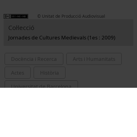
© Unitat de Producció Audiovisual
Col·lecció
Jornades de Cultures Medievals (1es : 2009)
Docència i Recerca
Arts i Humanitats
Actes
Història
Universitat de Barcelona
Facultat de Geografia i Història
IRCUM-cultures medievals
Corral Lafuente, José Luis, 1957-