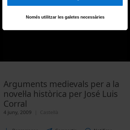
Només utilitzar les galetes necessàries
Arguments medievals per a la
novel·la històrica per José Luis
Corral
4 juny, 2009
Castellà