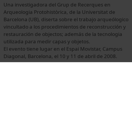
Una investigadora del Grup de Recerques en
Arqueologia Protohistòrica, de la Universitat de
Barcelona (UB), diserta sobre el trabajo arqueólogico
vincultado a los procedimientos de reconstrucción y
restauración de objectos; además de la tecnologia
utilizada para medir capas y objetos.
El evento tiene lugar en el Espai Movistar, Campus
Diagonal, Barcelona, el 10 y 11 de abril de 2008.
© Unitat de Producció Audiovisual
Col·lecció
Recerca en Directe (6a : 2008)
Docència i Recerca
Arts i Humanitats
Reportatges
Història