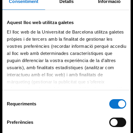
Consentiment
Detalls
Informació
Aquest lloc web utilitza galetes
El lloc web de la Universitat de Barcelona utilitza galetes
pròpies i de tercers amb la finalitat de gestionar les
vostres preferències (recordar informació perquè accediu
al lloc web amb determinades característiques que
puguin diferenciar la vostra experiència de la d’altres
usuaris), amb finalitats estadístiques (analitzar com
interactueu amb el lloc web) i amb finalitats de
màrqueting (gestionar la publicitat que s’ofereix
adequant-la en funció dels vostres hàbits de navegació).
Per obtenir més informació sobre les galetes podeu
Selecció
consultar la
Política de galetes del lloc web de la
Requeriments
de
Universitat de Barcelona
.
consentiment
Preferències