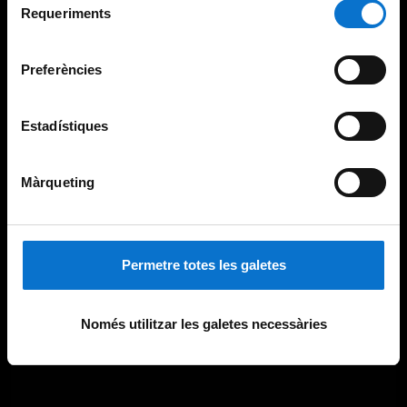
consultar la
Política de galetes del lloc web de la
Requeriments
de
Universitat de Barcelona
.
consentiment
Preferències
Estadístiques
Màrqueting
Permetre totes les galetes
Només utilitzar les galetes necessàries