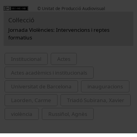
© Unitat de Producció Audiovisual
Col·lecció
Jornada Violències: Intervencions i reptes
formatius
Institucional
Actes
Actes acadèmics i institucionals
Universitat de Barcelona
inauguracions
Laorden, Carme
Triadó Subirana, Xavier
violència
Russiñol, Agnès