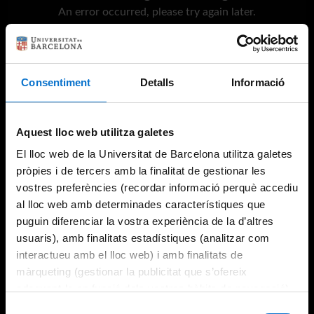
An error occurred, please try again later.
Try again
Consentiment
Detalls
Informació
Aquest lloc web utilitza galetes
El lloc web de la Universitat de Barcelona utilitza galetes
pròpies i de tercers amb la finalitat de gestionar les
vostres preferències (recordar informació perquè accediu
al lloc web amb determinades característiques que
puguin diferenciar la vostra experiència de la d’altres
usuaris), amb finalitats estadístiques (analitzar com
interactueu amb el lloc web) i amb finalitats de
màrqueting (gestionar la publicitat que s’ofereix
adequant-la en funció dels vostres hàbits de navegació).
Per obtenir més informació sobre les galetes podeu
Selecció