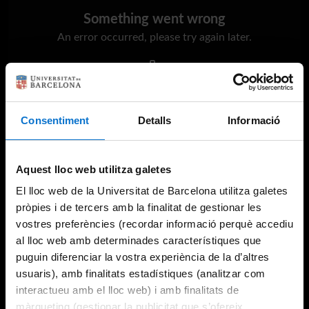
Something went wrong
An error occurred, please try again later.
Try again
Consentiment
Detalls
Informació
Aquest lloc web utilitza galetes
El lloc web de la Universitat de Barcelona utilitza galetes
pròpies i de tercers amb la finalitat de gestionar les
vostres preferències (recordar informació perquè accediu
al lloc web amb determinades característiques que
puguin diferenciar la vostra experiència de la d’altres
usuaris), amb finalitats estadístiques (analitzar com
interactueu amb el lloc web) i amb finalitats de
màrqueting (gestionar la publicitat que s’ofereix