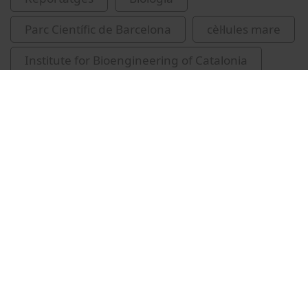
Parc Científic de Barcelona
cèl·lules mare
Institute for Bioengineering of Catalonia
Vídeos relacionats