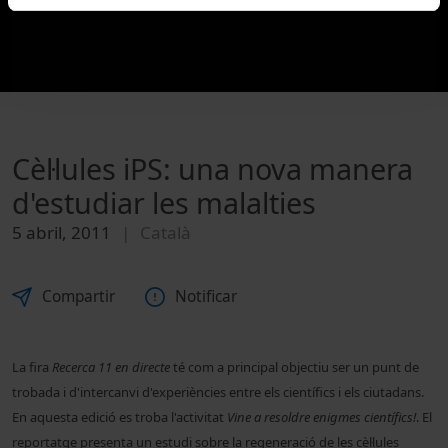
Cèl·lules iPS: una nova manera
d'estudiar les malalties
5 abril, 2011
Català
Compartir
Notificar
La fira
Recerca 11 en directe
té com a principal objectiu ser un punt de
trobada i d'intercanvi
d'experiències entre els científics i els ciutadans.
En aquesta edició es troba l'activitat
Vine a resoldre enigmes científics!
. El
reportatge presenta un estudi sobre la regeneració de les cèl·lules