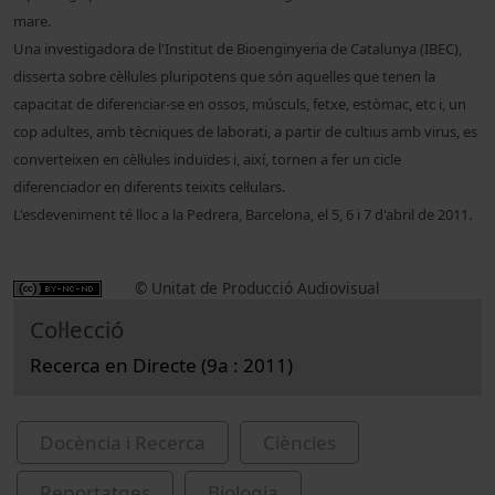
mare.
Una investigadora de l'Institut de Bioenginyeria de Catalunya (IBEC)
,
disserta sobre cèl·lules pluripotens que són aquelles que tenen la
capacitat de diferenciar-se en ossos, músculs, fetxe, estòmac, etc i, un
cop adultes, amb tècniques de laborati, a partir de cultius amb virus, es
converteixen en cèl·lules induïdes i, així, tornen a fer un cicle
diferenciador en diferents teixits cel·lulars.
L'esdeveniment té lloc a la Pedrera, Barcelona, el 5, 6 i 7 d'abril de 2011.
© Unitat de Producció Audiovisual
Col·lecció
Recerca en Directe (9a : 2011)
Docència i Recerca
Ciències
Reportatges
Biologia