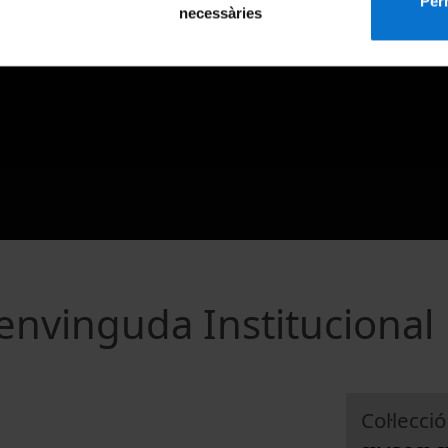
Perm
necessàries
envinguda Institucional
Col·lecció