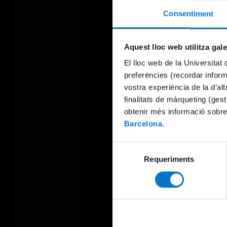
Consentiment
Aquest lloc web utilitza gal
El lloc web de la Universitat 
preferències (recordar infor
vostra experiència de la d’al
finalitats de màrqueting (gest
obtenir més informació sobre
Barcelona
.
Selecció
Requeriments
de
consentiment