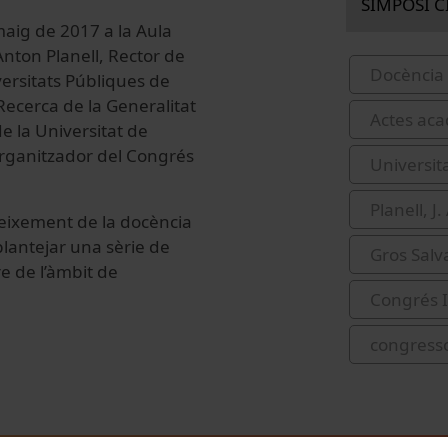
SIMPOSI C
aig de 2017 a la Aula
Anton Planell, Rector de
Docència 
versitats Públiques de
Recerca de la Generalitat
Actes acad
e la Universitat de
rganitzador del Congrés
Universit
Planell, J
neixement de la docència
 plantejar una sèrie de
Gros Salv
e de l’àmbit de
Congrés I
congress