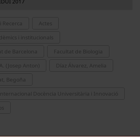
IDUI 2017
i Recerca
Actes
èmics i institucionals
at de Barcelona
Facultat de Biologia
. A. (Josep Anton)
Díaz Álvarez, Amelia
at, Begoña
nternacional Docència Universitària i Innovació
os