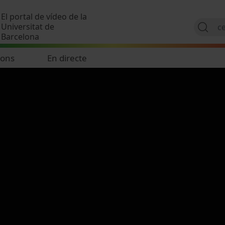
Vés al contingut
El portal de vídeo de la
Universitat de
Barcelona
ions
En directe