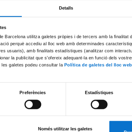
Detalls
Try again
etes
de Barcelona utilitza galetes pròpies i de tercers amb la finalitat
mació perquè accediu al lloc web amb determinades característiq
tres usuaris), amb finalitats estadístiques (analitzar com interac
ionar la publicitat que s’ofereix adequant-la en funció dels vostr
 les galetes podeu consultar la
Política de galetes del lloc web
Preferències
Estadístiques
Només utilitzar les galetes