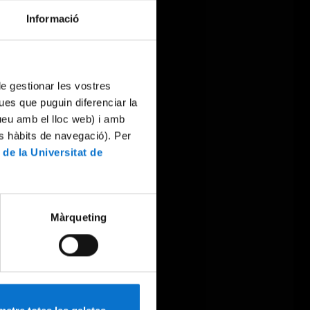
Informació
 de gestionar les vostres
ues que puguin diferenciar la
tueu amb el lloc web) i amb
es hàbits de navegació). Per
 de la Universitat de
Màrqueting