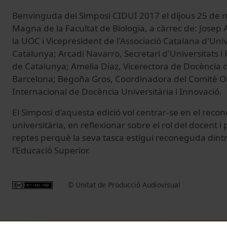
Benvinguda del Simposi CIDUI 2017 el dijous 25 de m
Magna de la Facultat de Biologia, a càrrec de: Josep 
la UOC i Vicepresident de l'Associació Catalana d'Uni
Catalunya; Arcadi Navarro, Secretari d'Universitats i 
de Catalunya; Amelia Díaz, Vicerectora de Docència d
Barcelona; Begoña Gros, Coordinadora del Comitè O
Internacional de Docència Universitària i Innovació.
El Simposi d’aquesta edició vol centrar-se en el reco
universitària, en reflexionar sobre el rol del docent i
reptes perquè la seva tasca estigui reconeguda dintr
l’Educació Superior.
© Unitat de Producció Audiovisual