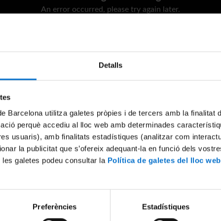
An error occurred, please try again later.
Try again
Detalls
etes
de Barcelona utilitza galetes pròpies i de tercers amb la finalitat
mació perquè accediu al lloc web amb determinades característiq
tres usuaris), amb finalitats estadístiques (analitzar com interac
ionar la publicitat que s’ofereix adequant-la en funció dels vostr
 les galetes podeu consultar la
Política de galetes del lloc web
Preferències
Estadístiques