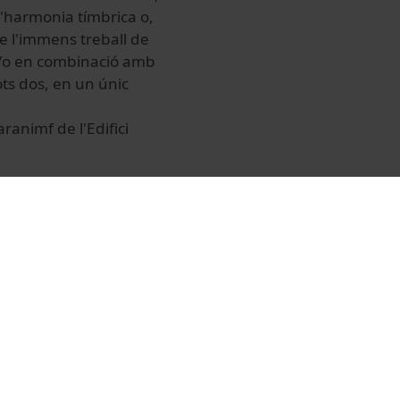
d'harmonia tímbrica o,
de l'immens treball de
l i/o en combinació amb
ts dos, en un únic
ranimf de l'Edifici