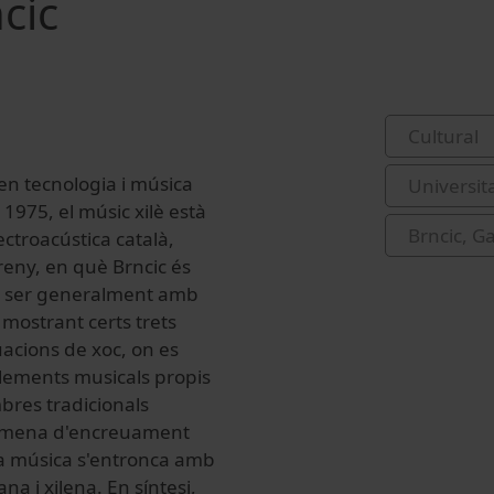
cic
Cultural
 en tecnologia i música
Universit
 1975, el músic xilè està
Brncic, Ga
ctroacústica català,
reny, en què Brncic és
er ser generalment amb
) mostrant certs trets
uacions de xoc, on es
elements musicals propis
mbres tradicionals
a mena d'encreuament
la música s'entronca amb
ana i xilena. En síntesi,