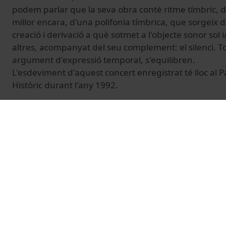
podem parlar que la seva obra conté ritme tímbric, 
millor encara, d'una polifonia tímbrica, que sorgeix 
creació i derivació a què sotmet a l'objecte sonor so
altres, acompanyat del seu complement: el silenci. To
argument d'expressió temporal, s'equilibren.
L'esdeviment d'aquest concert enregistrat té lloc al Pa
Històric durant l'any 1992.
© Unitat de Producció Audiovisual
Vídeos relacionats