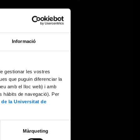
Informació
 de gestionar les vostres
ues que puguin diferenciar la
tueu amb el lloc web) i amb
es hàbits de navegació). Per
 de la Universitat de
Màrqueting