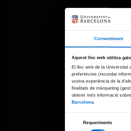
Consentiment
Aquest lloc web utilitza gal
El lloc web de la Universitat 
preferències (recordar infor
vostra experiència de la d’al
finalitats de màrqueting (gest
obtenir més informació sobre
Barcelona
.
Selecció
Requeriments
de
consentiment