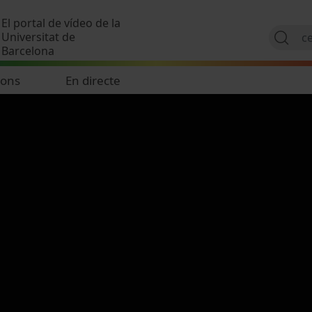
Vés al contingut
El portal de vídeo de la
Universitat de
Barcelona
ions
En directe