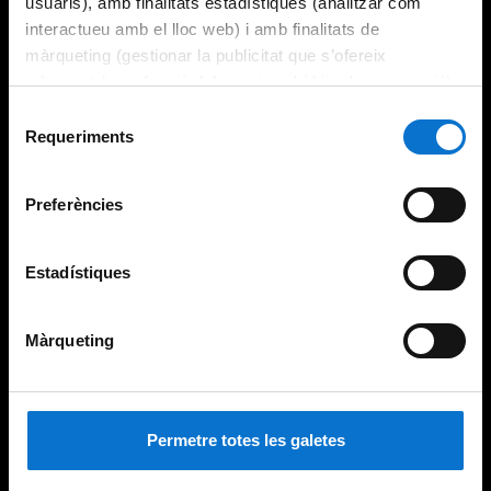
usuaris), amb finalitats estadístiques (analitzar com
interactueu amb el lloc web) i amb finalitats de
màrqueting (gestionar la publicitat que s’ofereix
adequant-la en funció dels vostres hàbits de navegació).
Per obtenir més informació sobre les galetes podeu
Selecció
consultar la
Política de galetes del lloc web de la
Requeriments
de
Universitat de Barcelona
.
consentiment
Preferències
Estadístiques
Màrqueting
Permetre totes les galetes