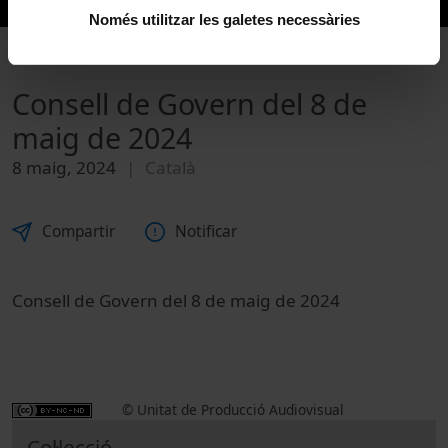
Només utilitzar les galetes necessàries
Consell de Govern del 8 de
maig de 2024
8 maig, 2024
Català
Compartir
Notificar
Consell de Govern del 8 de maig de 2024
© Unitat de Producció Audiovisual
Col·lecció