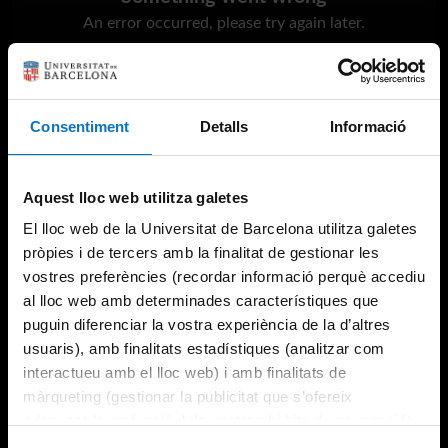
An error occurred, please try again later.
Try again
Consentiment
Detalls
Informació
Aquest lloc web utilitza galetes
El lloc web de la Universitat de Barcelona utilitza galetes
pròpies i de tercers amb la finalitat de gestionar les
vostres preferències (recordar informació perquè accediu
al lloc web amb determinades característiques que
puguin diferenciar la vostra experiència de la d’altres
usuaris), amb finalitats estadístiques (analitzar com
interactueu amb el lloc web) i amb finalitats de
màrqueting (gestionar la publicitat que s’ofereix
adequant-la en funció dels vostres hàbits de navegació).
Per obtenir més informació sobre les galetes podeu