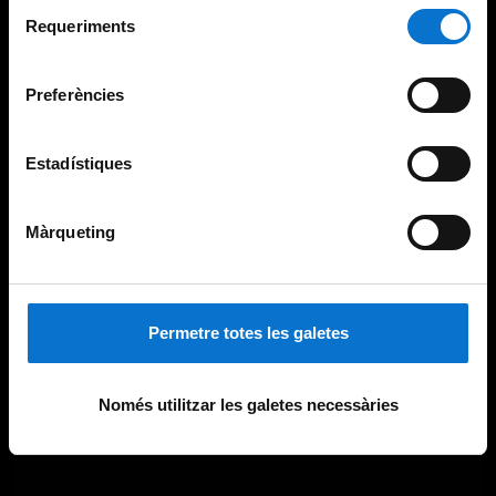
Selecció
consultar la
Política de galetes del lloc web de la
Requeriments
de
Universitat de Barcelona
.
consentiment
Preferències
Estadístiques
Màrqueting
Permetre totes les galetes
Només utilitzar les galetes necessàries