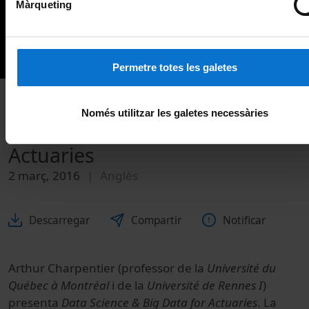
Màrqueting
Permetre totes les galetes
Només utilitzar les galetes necessàries
Data Science & Big Data for
Actuaries
2 març, 2016
Anglès
Descarregar
Compartir
Notificar
Arthur Charpentier (professor de la
Université du
Québec à Montréal
i de la
Université de Rennes I
)
presenta
Data Science & Big Data for Actuaries
. La