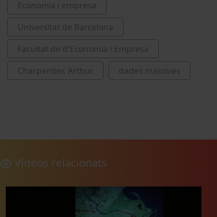
Economia i empresa
Universitat de Barcelona
Facultat de d'Economia i Empresa
Charpentier, Arthur
dades massives
Vídeos relacionats