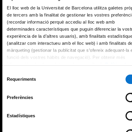
El lloc web de la Universitat de Barcelona utilitza galetes prò
de tercers amb la finalitat de gestionar les vostres preferènc
(recordar informació perquè accediu al lloc web amb
determinades característiques que puguin diferenciar la vost
experiència de la d’altres usuaris), amb finalitats estadístiqu
(analitzar com interactueu amb el lloc web) i amb finalitats d
màrqueting (gestionar la publicitat que s’ofereix adequant-la 
funció dels vostres hàbits de navegació). Per obtenir més
informació sobre les galetes podeu consultar la
Política de
galetes del lloc web de la Universitat de Barcelona
.
Selecció
Requeriments
de
consentiment
Preferències
Estadístiques