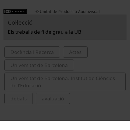
© Unitat de Producció Audiovisual
Col·lecció
Els treballs de fi de grau a la UB
Docència i Recerca
Actes
Universitat de Barcelona
Universitat de Barcelona. Institut de Ciències
de l'Educació
debats
avaluació