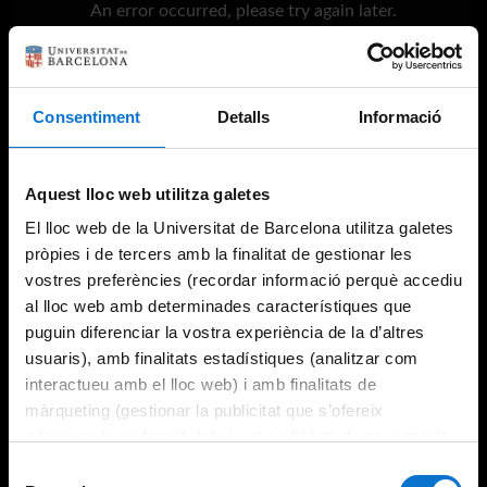
An error occurred, please try again later.
Try again
Consentiment
Detalls
Informació
Aquest lloc web utilitza galetes
El lloc web de la Universitat de Barcelona utilitza galetes
pròpies i de tercers amb la finalitat de gestionar les
vostres preferències (recordar informació perquè accediu
al lloc web amb determinades característiques que
puguin diferenciar la vostra experiència de la d’altres
usuaris), amb finalitats estadístiques (analitzar com
interactueu amb el lloc web) i amb finalitats de
màrqueting (gestionar la publicitat que s’ofereix
adequant-la en funció dels vostres hàbits de navegació).
Per obtenir més informació sobre les galetes podeu
Selecció