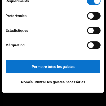
consultar la
Política de galetes del lloc web de la
Requeriments
de
Universitat de Barcelona
.
consentiment
Preferències
Estadístiques
Màrqueting
Permetre totes les galetes
Només utilitzar les galetes necessàries