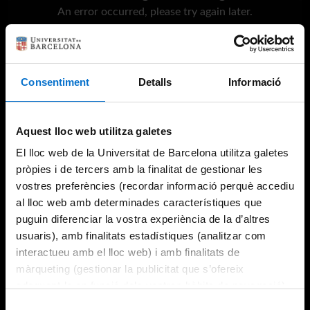
An error occurred, please try again later.
Try again
Consentiment
Detalls
Informació
Aquest lloc web utilitza galetes
El lloc web de la Universitat de Barcelona utilitza galetes
pròpies i de tercers amb la finalitat de gestionar les
vostres preferències (recordar informació perquè accediu
al lloc web amb determinades característiques que
puguin diferenciar la vostra experiència de la d’altres
usuaris), amb finalitats estadístiques (analitzar com
interactueu amb el lloc web) i amb finalitats de
màrqueting (gestionar la publicitat que s’ofereix
adequant-la en funció dels vostres hàbits de navegació).
Per obtenir més informació sobre les galetes podeu
Selecció