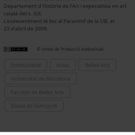
Departament d'Història de l'Art i especialista en art
català del s. XIX.
L'esdeveniment té lloc al Paranimf de la UB, el
23 d'abril de 2009.
© Unitat de Producció Audiovisual
Institucional
Actes
Belles Arts
Universitat de Barcelona
Facultat de Belles Arts
Diada de Sant Jordi