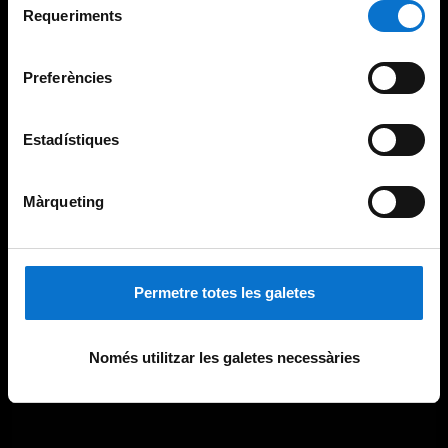
consultar la
Política de galetes del lloc web de la
Requeriments
de
Universitat de Barcelona
.
consentiment
Preferències
Estadístiques
Màrqueting
Permetre totes les galetes
Només utilitzar les galetes necessàries