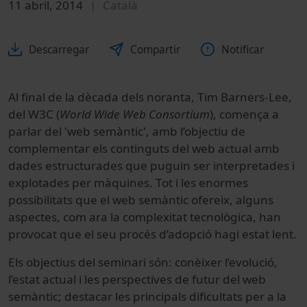
11 abril, 2014
Català
Descarregar
Compartir
Notificar
Al final de la dècada dels noranta, Tim Barners-Lee,
del W3C (
World Wide Web Consortium
), comença a
parlar del 'web semàntic', amb l’objectiu de
complementar els continguts del web actual amb
dades estructurades que puguin ser interpretades i
explotades per màquines. Tot i les enormes
possibilitats que el web semàntic ofereix, alguns
aspectes, com ara la complexitat tecnològica, han
provocat que el seu procés d’adopció hagi estat lent.
Els objectius del seminari són: conèixer l’evolució,
l’estat actual i les perspectives de futur del web
semàntic; destacar les principals dificultats per a la