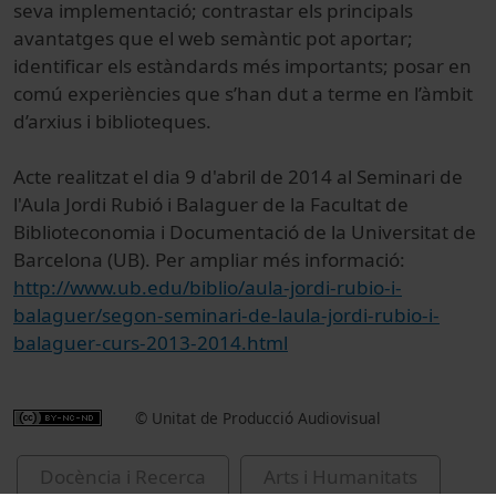
seva implementació; contrastar els principals
avantatges que el web semàntic pot aportar;
identificar els estàndards més importants; posar en
comú experiències que s’han dut a terme en l’àmbit
d’arxius i biblioteques.
Acte realitzat el dia 9 d'abril de 2014 al Seminari de
l'Aula Jordi Rubió i Balaguer de la Facultat de
Biblioteconomia i Documentació de la Universitat de
Barcelona (UB). Per ampliar més informació:
http://www.ub.edu/biblio/aula-jordi-rubio-i-
balaguer/segon-seminari-de-laula-jordi-rubio-i-
balaguer-curs-2013-2014.html
© Unitat de Producció Audiovisual
Docència i Recerca
Arts i Humanitats