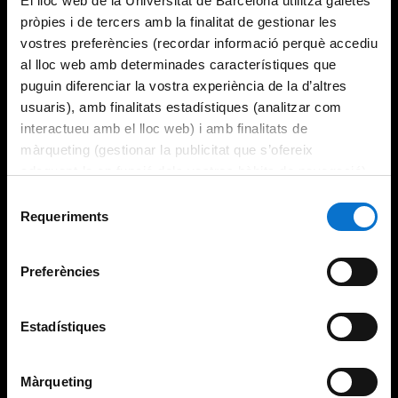
El lloc web de la Universitat de Barcelona utilitza galetes
pròpies i de tercers amb la finalitat de gestionar les
vostres preferències (recordar informació perquè accediu
al lloc web amb determinades característiques que
puguin diferenciar la vostra experiència de la d’altres
usuaris), amb finalitats estadístiques (analitzar com
interactueu amb el lloc web) i amb finalitats de
màrqueting (gestionar la publicitat que s’ofereix
adequant-la en funció dels vostres hàbits de navegació).
Per obtenir més informació sobre les galetes podeu
Selecció
consultar la
Política de galetes del lloc web de la
Requeriments
de
Universitat de Barcelona
.
consentiment
Preferències
Estadístiques
Màrqueting