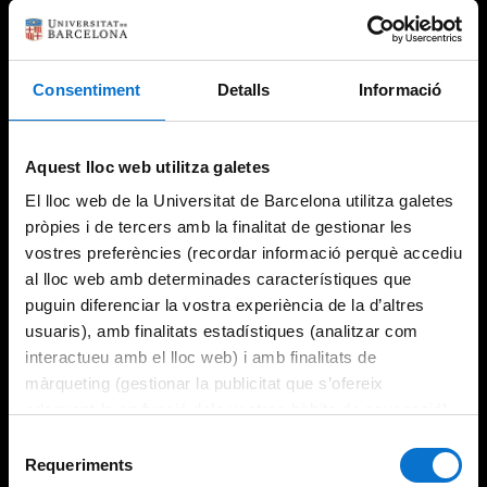
Consentiment
Detalls
Informació
Try again
Aquest lloc web utilitza galetes
El lloc web de la Universitat de Barcelona utilitza galetes
pròpies i de tercers amb la finalitat de gestionar les
vostres preferències (recordar informació perquè accediu
al lloc web amb determinades característiques que
puguin diferenciar la vostra experiència de la d’altres
usuaris), amb finalitats estadístiques (analitzar com
interactueu amb el lloc web) i amb finalitats de
màrqueting (gestionar la publicitat que s’ofereix
adequant-la en funció dels vostres hàbits de navegació).
Per obtenir més informació sobre les galetes podeu
Selecció
consultar la
Política de galetes del lloc web de la
Requeriments
de