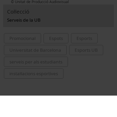
© Unitat de Producció Audiovisual
Col·lecció
Serveis de la UB
Promocional
Espots
Esports
Universitat de Barcelona
Esports UB
serveis per als estudiants
instal·lacions esportives