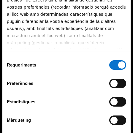
vostres preferències (recordar informació perquè accediu
al lloc web amb determinades característiques que
puguin diferenciar la vostra experiència de la d’altres
usuaris), amb finalitats estadístiques (analitzar com
interactueu amb el lloc web) i amb finalitats de
màrqueting (gestionar la publicitat que s’ofereix
adequant-la en funció dels vostres hàbits de navegació).
Per obtenir més informació sobre les galetes podeu
Selecció
consultar la
Política de galetes del lloc web de la
Requeriments
de
Universitat de Barcelona
.
consentiment
Preferències
Estadístiques
Màrqueting