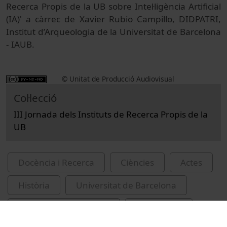
Recerca Propis de la UB sobre Intel·ligència Artificial
(IA)' a càrrec de Xavier Rubio Campillo, DIDPATRI,
Institut d’Arqueologia de la Universitat de Barcelona
- IAUB.
© Unitat de Producció Audiovisual
Col·lecció
III Jornada dels Instituts de Recerca Propis de la
UB
Docència i Recerca
Ciències
Actes
Història
Universitat de Barcelona
Rubio Campillo, Xavier
congressos