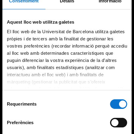
Consentiment
Detalls
Informació
Aquest lloc web utilitza galetes
El lloc web de la Universitat de Barcelona utilitza galetes
pròpies i de tercers amb la finalitat de gestionar les
vostres preferències (recordar informació perquè accediu
al lloc web amb determinades característiques que
puguin diferenciar la vostra experiència de la d’altres
usuaris), amb finalitats estadístiques (analitzar com
interactueu amb el lloc web) i amb finalitats de
màrqueting (gestionar la publicitat que s’ofereix
adequant-la en funció dels vostres hàbits de navegació).
Per obtenir més informació sobre les galetes podeu
Selecció
consultar la
Política de galetes del lloc web de la
Requeriments
de
Universitat de Barcelona
.
consentiment
Preferències