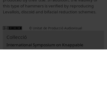
this type of hammers is verified by reproducing
Levallois, discoid and bifacial reduction schemes.
© Unitat de Producció Audiovisual
Col·lecció
International Symposium on Knappable
Materials (10è : 2015)
Docència i Recerca
Arts i Humanitats
Actes
Història
Universitat de Barcelona
Facultat de Geografia i Història