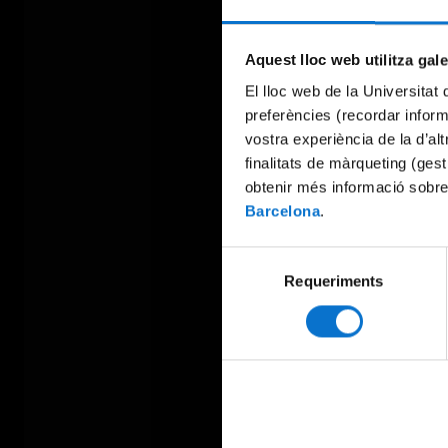
Aquest lloc web utilitza gal
El lloc web de la Universitat 
preferències (recordar infor
vostra experiència de la d’al
finalitats de màrqueting (gest
obtenir més informació sobre
Barcelona
.
Selecció
Requeriments
de
consentiment