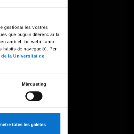
 de gestionar les vostres
ues que puguin diferenciar la
tueu amb el lloc web) i amb
es hàbits de navegació). Per
 de la Universitat de
Màrqueting
etre totes les galetes