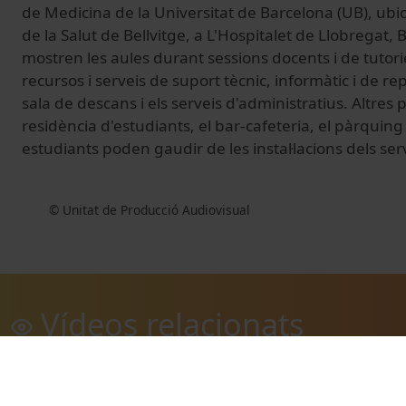
de Medicina de la Universitat de Barcelona (UB), ub
de la Salut de Bellvitge, a
L'Hospitalet de Llobregat, 
mostren les aules durant sessions docents i de tutories
recursos i serveis de suport tècnic, informàtic i de rep
sala de descans i els serveis d'administratius. Altres 
residència d'estudiants, el bar-cafeteria, el pàrquing 
estudiants poden gaudir de les instal·lacions dels ser
© Unitat de Producció Audiovisual
Vídeos relacionats