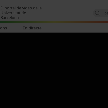
Vés al contingut
El portal de vídeo de la
Universitat de
Barcelona
ions
En directe