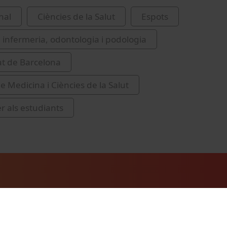
nal
Ciències de la Salut
Espots
 infermeria, odontologia i podologia
at de Barcelona
e Medicina i Ciències de la Salut
er als estudiants