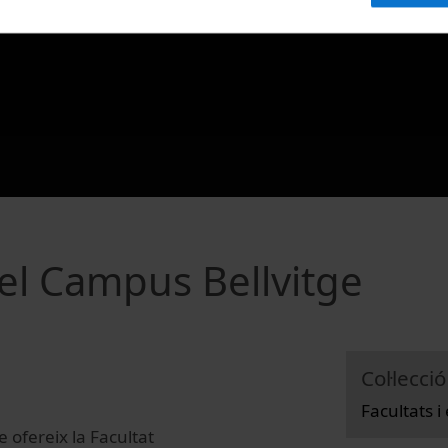
el Campus Bellvitge
Col·lecció
Facultats i
e ofereix la Facultat