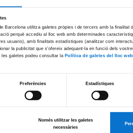
Try again
etes
de Barcelona utilitza galetes pròpies i de tercers amb la finalitat
mació perquè accediu al lloc web amb determinades característiq
tres usuaris), amb finalitats estadístiques (analitzar com interac
ionar la publicitat que s’ofereix adequant-la en funció dels vostr
 les galetes podeu consultar la
Política de galetes del lloc web
Preferències
Estadístiques
Només utilitzar les galetes
Perm
necessàries