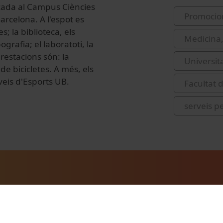
icada al Campus Ciències
Promocio
Barcelona.
A l'espot es
; la biblioteca, els
Medicina,
ografia; el laboratoti, la
prestacions són: la
Universit
de bicicletes. A més, els
veis d'Esports UB.
Facultat d
serveis p