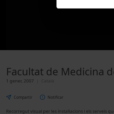
Facultat de Medicina d
1 gener, 2007
Català
Compartir
Notificar
Recorregut visual per les instal·lacions i els serveis qu