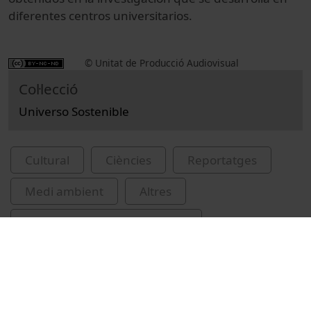
diferentes centros universitarios.
© Unitat de Producció Audiovisual
Col·lecció
Universo Sostenible
Cultural
Ciències
Reportatges
Medi ambient
Altres
desenvolupament sostenible
política turística
canvis climàtics
platges