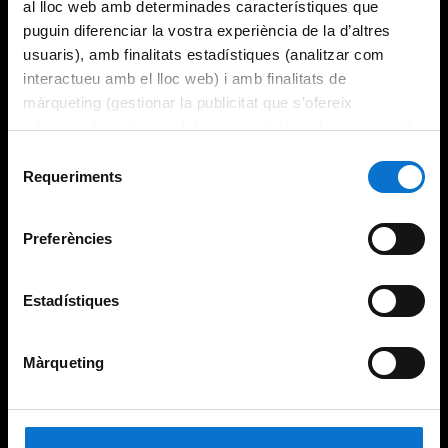
al lloc web amb determinades característiques que
puguin diferenciar la vostra experiència de la d’altres
usuaris), amb finalitats estadístiques (analitzar com
interactueu amb el lloc web) i amb finalitats de
màrqueting (gestionar la publicitat que s’ofereix
adequant-la en funció dels vostres hàbits de navegació).
Per obtenir més informació sobre les galetes podeu
Selecció
consultar la
Política de galetes del lloc web de la
Requeriments
de
Universitat de Barcelona
.
consentiment
Preferències
Estadístiques
Màrqueting