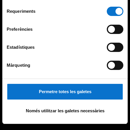
Per obtenir més informació sobre les galetes podeu
Selecció
consultar la
Política de galetes del lloc web de la
Requeriments
de
Universitat de Barcelona
.
consentiment
Preferències
Estadístiques
Màrqueting
Permetre totes les galetes
Només utilitzar les galetes necessàries