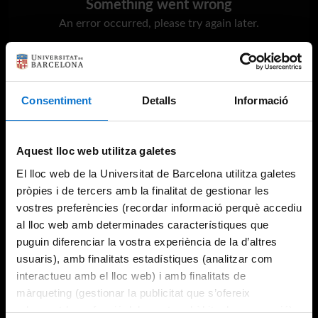
Something went wrong
An error occurred, please try again later.
Try again
Consentiment
Detalls
Informació
Aquest lloc web utilitza galetes
El lloc web de la Universitat de Barcelona utilitza galetes
pròpies i de tercers amb la finalitat de gestionar les
vostres preferències (recordar informació perquè accediu
al lloc web amb determinades característiques que
puguin diferenciar la vostra experiència de la d’altres
usuaris), amb finalitats estadístiques (analitzar com
interactueu amb el lloc web) i amb finalitats de
màrqueting (gestionar la publicitat que s’ofereix
adequant-la en funció dels vostres hàbits de navegació).