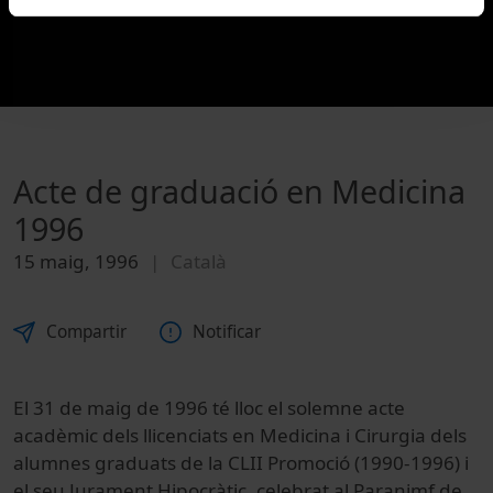
Acte de graduació en Medicina
1996
15 maig, 1996
Català
Compartir
Notificar
El 31 de maig de 1996 té lloc el solemne acte
acadèmic dels llicenciats en Medicina i Cirurgia dels
alumnes graduats de la CLII Promoció (1990-1996) i
el seu Jurament Hipocràtic, celebrat al Paranimf de