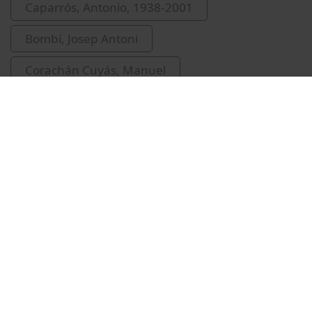
Caparrós, Antonio, 1938-2001
Bombí, Josep Antoni
Corachán Cuyás, Manuel
Vídeos relacionats