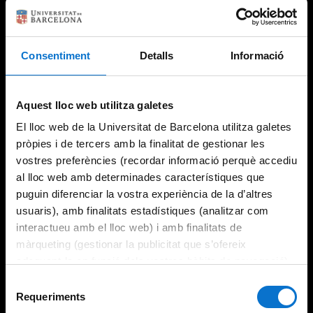
Consentiment
Detalls
Informació
Try again
Aquest lloc web utilitza galetes
El lloc web de la Universitat de Barcelona utilitza galetes
pròpies i de tercers amb la finalitat de gestionar les
vostres preferències (recordar informació perquè accediu
al lloc web amb determinades característiques que
puguin diferenciar la vostra experiència de la d’altres
usuaris), amb finalitats estadístiques (analitzar com
interactueu amb el lloc web) i amb finalitats de
màrqueting (gestionar la publicitat que s’ofereix
adequant-la en funció dels vostres hàbits de navegació).
Per obtenir més informació sobre les galetes podeu
Selecció
consultar la
Política de galetes del lloc web de la
Requeriments
de
Universitat de Barcelona
.