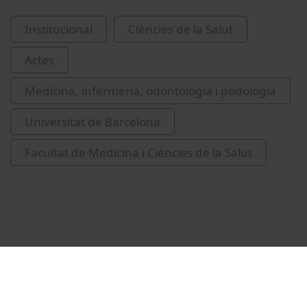
Institucional
Ciències de la Salut
Actes
Medicina, infermeria, odontologia i podologia
Universitat de Barcelona
Facultat de Medicina i Ciències de la Salut
Vídeos relacionats