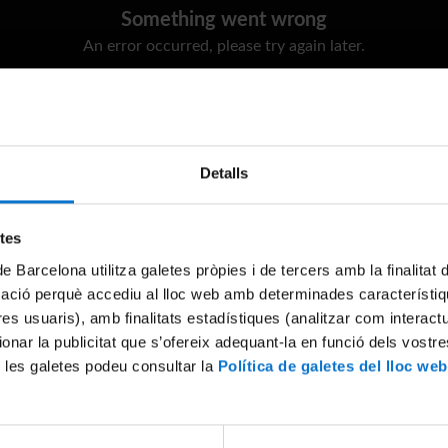
Something went wrong
An error occurred, please try again later.
Try again
Detalls
etes
de Barcelona utilitza galetes pròpies i de tercers amb la finalitat
mació perquè accediu al lloc web amb determinades característiq
tres usuaris), amb finalitats estadístiques (analitzar com interac
ionar la publicitat que s’ofereix adequant-la en funció dels vostr
 les galetes podeu consultar la
Política de galetes del lloc web