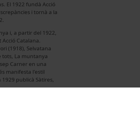
ns. El 1922 fundà Acció
screpàncies i tornà a la
2.
ya i, a partir del 1922,
t Acció Catalana.
ori (1918), Selvatana
de tots, La muntanya
Josep Carner en una
 manifesta l'estil
n 1929 publicà Sàtires,