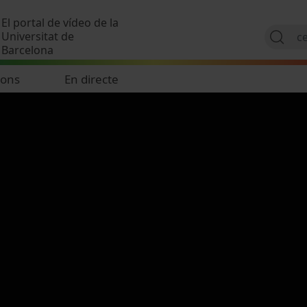
Vés al contingut
El portal de vídeo de la
Universitat de
Barcelona
ions
En directe