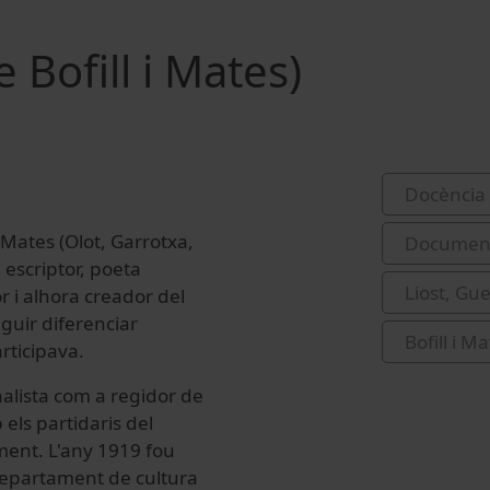
Bofill i Mates)
Docència 
 Mates (Olot, Garrotxa,
Document
 escriptor, poeta
Liost, Gu
or i alhora creador del
guir diferenciar
Bofill i 
rticipava.
nalista com a regidor de
els partidaris del
ament. L'any 1919 fou
departament de cultura