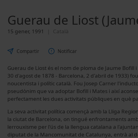
Guerau de Liost (Jaume 
15 gener, 1991
Català
Compartir
Notificar
Guerau de Liost és el nom de ploma de Jaume Bofill i
30 d'agost de 1878 - Barcelona, 2 d'abril de 1933) fou
noucentista i polític català. Fou Josep Carner l'induct
pseudònim que va adoptar Bofill i Mates i així aconse
perfectament les dues activitats públiques en què pa
La seva activitat política començà amb la Lliga Regio
la ciutat de Barcelona, on tingué enfrontaments amb 
lerrouxisme per l'ús de la llengua catalana a l'ajunt
diputat de la Mancomunitat de Catalunya, entrà al 