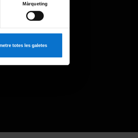
Màrqueting
etre totes les galetes