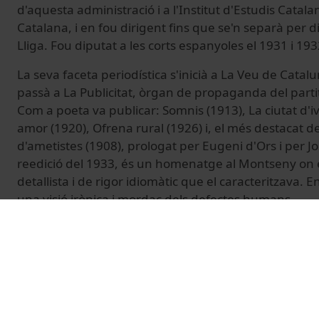
d'aquesta administració i a l'Institut d'Estudis Catala
Catalana, i en fou dirigent fins que se'n separà per di
Lliga. Fou diputat a les corts espanyoles el 1931 i 193
La seva faceta periodística s'inicià a La Veu de Catalun
passà a La Publicitat, òrgan de propaganda del parti
Com a poeta va publicar: Somnis (1913), La ciutat d'iv
amor (1920), Ofrena rural (1926) i, el més destacat 
d'ametistes (1908), prologat per Eugeni d'Ors i per 
reedició del 1933, és un homenatge al Montseny on és
detallista i de rigor idiomàtic que el caracteritzava. E
una visió irònica i mordaç dels defectes humans.
© Unitat de Producció Audiovisual