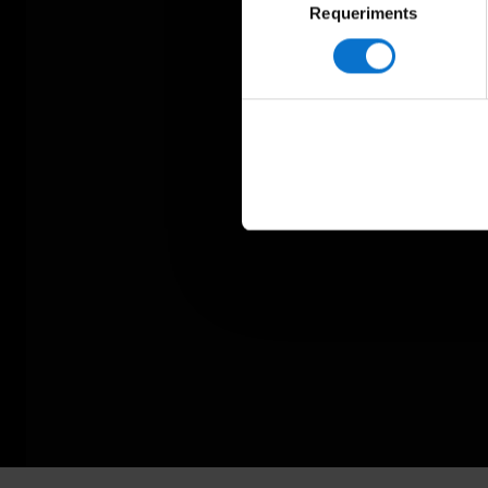
Requeriments
de
consentiment