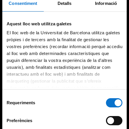
Consentiment
Detalls
Informació
Try again
Aquest lloc web utilitza galetes
El lloc web de la Universitat de Barcelona utilitza galetes
pròpies i de tercers amb la finalitat de gestionar les
vostres preferències (recordar informació perquè accediu
al lloc web amb determinades característiques que
puguin diferenciar la vostra experiència de la d’altres
usuaris), amb finalitats estadístiques (analitzar com
interactueu amb el lloc web) i amb finalitats de
màrqueting (gestionar la publicitat que s’ofereix
adequant-la en funció dels vostres hàbits de navegació).
Per obtenir més informació sobre les galetes podeu
Selecció
consultar la
Política de galetes del lloc web de la
Requeriments
de
Universitat de Barcelona
.
consentiment
Preferències