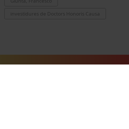
Giunta, Francesco
investidures de Doctors Honoris Causa
Vídeos relacionats