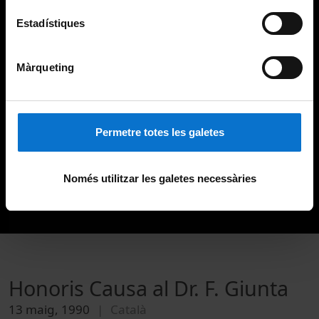
Estadístiques
Màrqueting
Permetre totes les galetes
Només utilitzar les galetes necessàries
Honoris Causa al Dr. F. Giunta
13 maig, 1990
Català