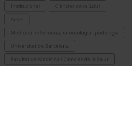
Institucional
Ciències de la Salut
Actes
Medicina, infermeria, odontologia i podologia
Universitat de Barcelona
Facultat de Medicina i Ciències de la Salut
investidures de Doctors Honoris Causa
Wagner, P. D. (Peter D.)