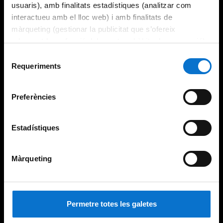
usuaris), amb finalitats estadístiques (analitzar com
interactueu amb el lloc web) i amb finalitats de
màrqueting (gestionar la publicitat que s’ofereix
adequant-la en funció dels vostres hàbits de navegació).
Per obtenir més informació sobre les galetes podeu
Selecció
consultar la
Política de galetes del lloc web de la
Requeriments
de
Universitat de Barcelona
.
consentiment
Preferències
Estadístiques
Màrqueting
Permetre totes les galetes