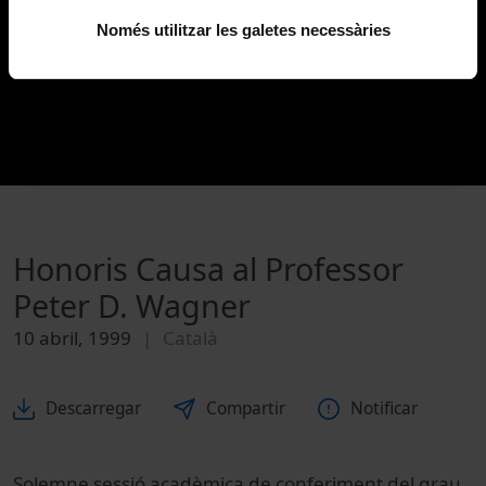
Només utilitzar les galetes necessàries
Honoris Causa al Professor
Peter D. Wagner
10 abril, 1999
Català
Descarregar
Compartir
Notificar
Solemne sessió acadèmica de conferiment del grau