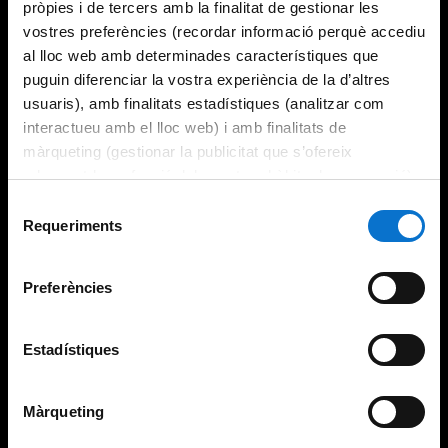
pròpies i de tercers amb la finalitat de gestionar les
vostres preferències (recordar informació perquè accediu
al lloc web amb determinades característiques que
puguin diferenciar la vostra experiència de la d’altres
usuaris), amb finalitats estadístiques (analitzar com
interactueu amb el lloc web) i amb finalitats de
màrqueting (gestionar la publicitat que s’ofereix
adequant-la en funció dels vostres hàbits de navegació).
Per obtenir més informació sobre les galetes podeu
Selecció
consultar la
Política de galetes del lloc web de la
Requeriments
de
Universitat de Barcelona
.
consentiment
Preferències
Estadístiques
Màrqueting