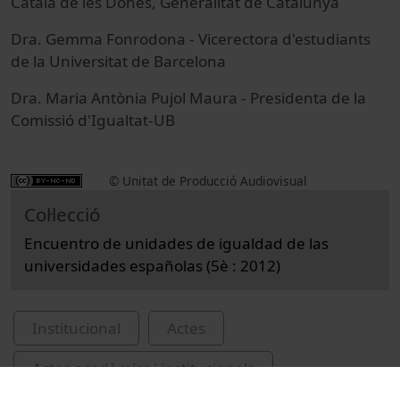
Català de les Dones, Generalitat de Catalunya
Dra. Gemma Fonrodona - Vicerectora d'estudiants
de la Universitat de Barcelona
Dra. Maria Antònia Pujol Maura - Presidenta de la
Comissió d'Igualtat-UB
© Unitat de Producció Audiovisual
Col·lecció
Encuentro de unidades de igualdad de las
universidades españolas (5è : 2012)
Institucional
Actes
Actes acadèmics i institucionals