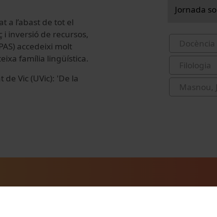
Jornada so
 a l’abast de tot el
i inversió de recursos,
Docència 
 PAS) accedeixi molt
ixa família lingüística.
Filologia
de Vic (UVic): 'De la
Masnou, 