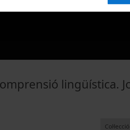
comprensió lingüística. J
Col·lecció