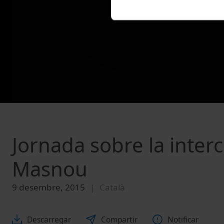
Jornada sobre la inter
Masnou
9 desembre, 2015
Català
Descarregar
Compartir
Notificar