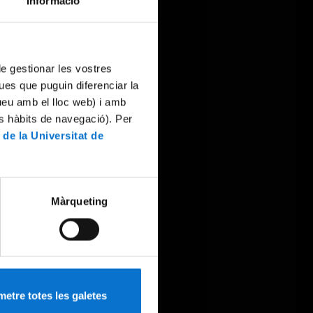
Informació
 de gestionar les vostres
ues que puguin diferenciar la
tueu amb el lloc web) i amb
es hàbits de navegació). Per
 de la Universitat de
Màrqueting
etre totes les galetes