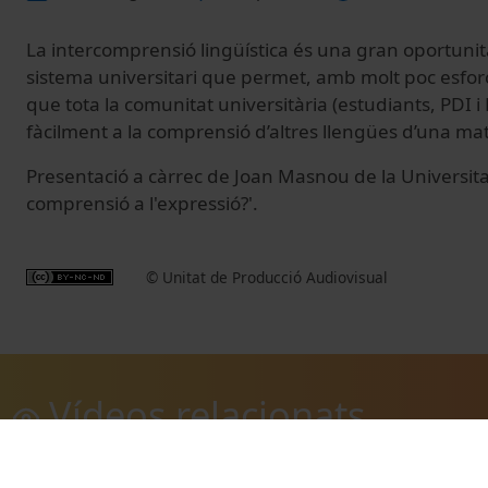
La intercomprensió lingüística és una gran oportunitat
sistema universitari que permet, amb molt poc esforç 
que tota la comunitat universitària (estudiants, PDI i
fàcilment a la comprensió d’altres llengües d’una mate
Presentació a càrrec de Joan Masnou de la Universitat 
comprensió a l'expressió?'.
© Unitat de Producció Audiovisual
Vídeos relacionats