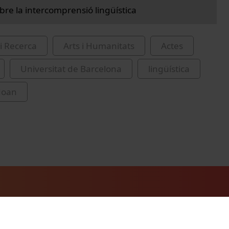
bre la intercomprensió lingüística
i Recerca
Arts i Humanitats
Actes
Universitat de Barcelona
lingüística
Joan