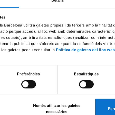
Detalls
Try again
etes
de Barcelona utilitza galetes pròpies i de tercers amb la finalitat
mació perquè accediu al lloc web amb determinades característiq
tres usuaris), amb finalitats estadístiques (analitzar com interac
ionar la publicitat que s’ofereix adequant-la en funció dels vostr
 les galetes podeu consultar la
Política de galetes del lloc web
Preferències
Estadístiques
Només utilitzar les galetes
Perm
necessàries