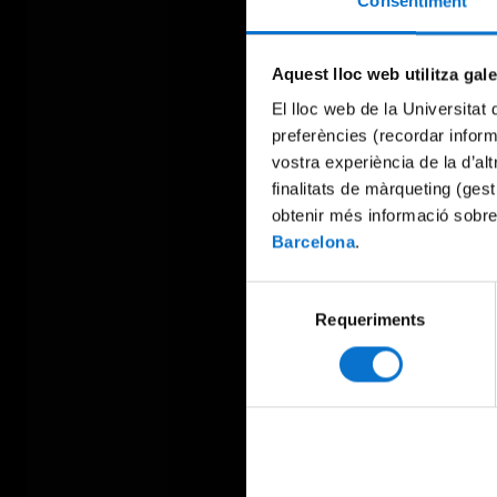
Consentiment
Aquest lloc web utilitza gal
El lloc web de la Universitat 
preferències (recordar infor
vostra experiència de la d’al
finalitats de màrqueting (gest
obtenir més informació sobre
Barcelona
.
Selecció
Requeriments
de
consentiment