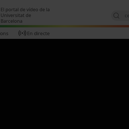
Vés al contingut
El portal de vídeo de la
Universitat de
Barcelona
ions
En directe