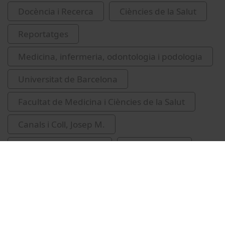
Docència i Recerca
Ciències de la Salut
Reportatges
Medicina, infermeria, odontologia i podologia
Universitat de Barcelona
Facultat de Medicina i Ciències de la Salut
Canals i Coll, Josep M.
diferenciació cel·lular
cèl·lules mare
Unistem
2014
Cardellach, Francesc