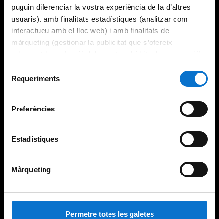
puguin diferenciar la vostra experiència de la d’altres
usuaris), amb finalitats estadístiques (analitzar com
interactueu amb el lloc web) i amb finalitats de
màrqueting (gestionar la publicitat que s’ofereix
adequant-la en funció dels vostres hàbits de navegació).
Per obtenir més informació sobre les galetes podeu
Selecció
consultar la
Política de galetes del lloc web de la
Requeriments
de
Universitat de Barcelona
.
consentiment
Preferències
Estadístiques
Màrqueting
Permetre totes les galetes