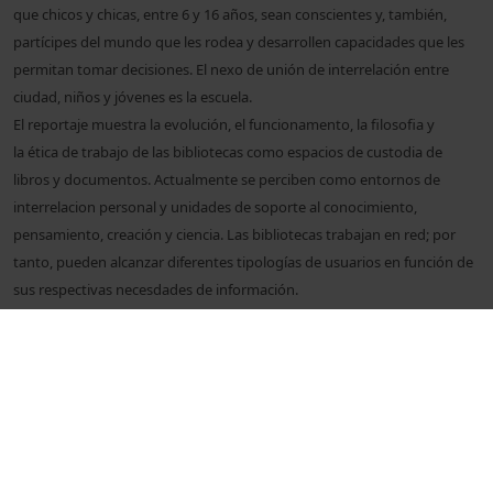
que chicos y chicas, entre 6 y 16 años, sean conscientes y, también,
partícipes del mundo que les rodea y desarrollen capacidades que les
permitan tomar decisiones. El nexo de unión de interrelación entre
ciudad, niños y jóvenes es la escuela.
El reportaje muestra la evolución, el funcionamento, la filosofia y
la ética de trabajo de las bibliotecas como espacios de custodia de
libros y documentos. Actualmente se perciben como entornos de
interrelacion personal y unidades de soporte al conocimiento,
pensamiento, creación y ciencia. Las
bibliotecas trabajan en red; por
tanto, pueden alcanzar diferentes tipologías de usuarios en función de
sus respectivas necesdades de información.
La realización de la serie corre a cargo de los Serveis Audiovisuals de la
Universitat de Barcelona (UB), que tiene lugar en Barcelona y
alrededores, durante 2006.
© Unitat de Producció Audiovisual
Col·lecció