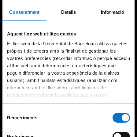
Consentiment
Detalls
Informació
Aquest lloc web utilitza galetes
El lloc web de la Universitat de Barcelona utilitza galetes
pròpies i de tercers amb la finalitat de gestionar les
vostres preferències (recordar informació perquè accediu
al lloc web amb determinades característiques que
puguin diferenciar la vostra experiència de la d’altres
usuaris), amb finalitats estadístiques (analitzar com
interactueu amb el lloc web) i amb finalitats de
màrqueting (gestionar la publicitat que s’ofereix
adequant-la en funció dels vostres hàbits de navegació).
Per obtenir més informació sobre les galetes podeu
Selecció
consultar la
Política de galetes del lloc web de la
Requeriments
de
Universitat de Barcelona
.
consentiment
Preferències