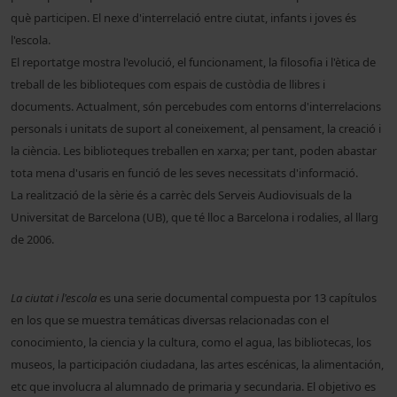
què participen. El nexe d'interrelació entre ciutat, infants i joves és
l'escola.
El reportatge mostra l'evolució, el funcionament, la filosofia i l'ètica de
treball de les biblioteques com espais de custòdia de llibres i
documents. Actualment, són percebudes com entorns d'interrelacions
personals i unitats de suport al coneixement, al pensament, la creació i
la ciència. Les
biblioteques treballen en xarxa; per tant, poden abastar
tota mena d'usaris en funció de les seves necessitats d'informació.
La realització de la sèrie és a carrèc dels Serveis Audiovisuals de la
Universitat de Barcelona (UB), que té lloc a Barcelona i rodalies, al llarg
de 2006.
La ciutat i l'escola
es una serie documental compuesta por 13 capítulos
en los que se muestra temáticas diversas relacionadas con el
conocimiento, la ciencia y la cultura, como el agua, las bibliotecas, los
museos, la participación ciudadana, las artes escénicas, la alimentación,
etc que involucra al alumnado de primaria y secundaria. El objetivo es