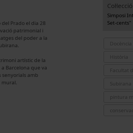
Col·lecció
Simposi In
Set-cents"
del Prado el dia 28
vació patrimonial i
matges del poder a la
Docència 
ubirana.
Història
imoni artístic de la
II a Barcelona que va
Facultat d
es senyorials amb
a mural.
Subirana 
pintura m
conservac