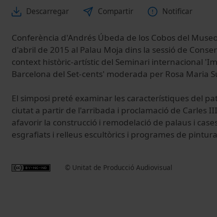
Descarregar
Compartir
Notificar
Conferència d'Andrés Úbeda de los Cobos del Museo 
d'abril de 2015 al Palau Moja dins la sessió de Conser
context històric-artístic del Seminari internacional 'I
Barcelona del Set-cents' moderada per Rosa Maria S
El simposi preté examinar les característiques del patr
ciutat a partir de l'arribada i proclamació de Carles I
afavorir la construcció i remodelació de palaus i cas
esgrafiats i relleus escultòrics i programes de pintur
© Unitat de Producció Audiovisual