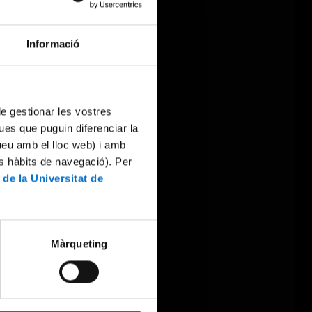
Informació
 de gestionar les vostres
ues que puguin diferenciar la
tueu amb el lloc web) i amb
es hàbits de navegació). Per
 de la Universitat de
Màrqueting