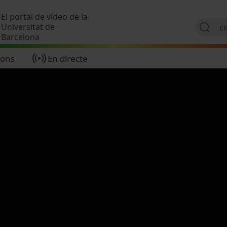
Vés al contingut
El portal de vídeo de la
Universitat de
Barcelona
ions
En directe