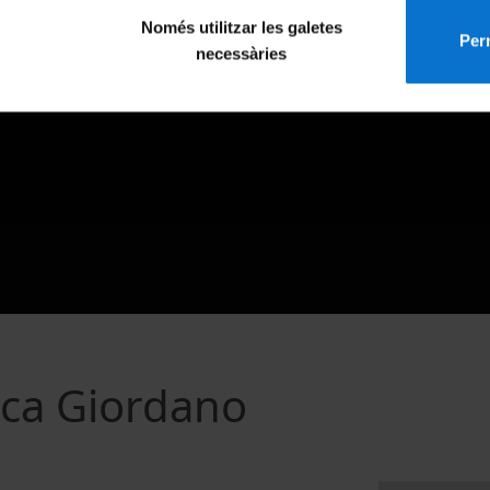
Només utilitzar les galetes
Perm
necessàries
uca Giordano