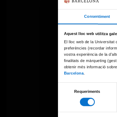
Consentiment
Aquest lloc web utilitza gal
El lloc web de la Universitat 
preferències (recordar infor
vostra experiència de la d’al
finalitats de màrqueting (gest
obtenir més informació sobre
Barcelona
.
Selecció
Requeriments
de
consentiment