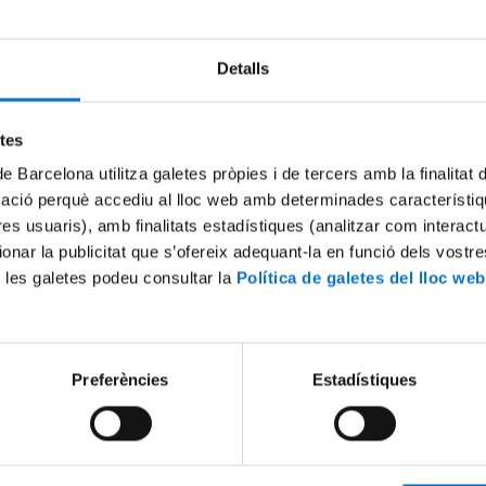
Detalls
Try again
etes
de Barcelona utilitza galetes pròpies i de tercers amb la finalitat
mació perquè accediu al lloc web amb determinades característiq
tres usuaris), amb finalitats estadístiques (analitzar com interac
ionar la publicitat que s’ofereix adequant-la en funció dels vostr
 les galetes podeu consultar la
Política de galetes del lloc web
Preferències
Estadístiques