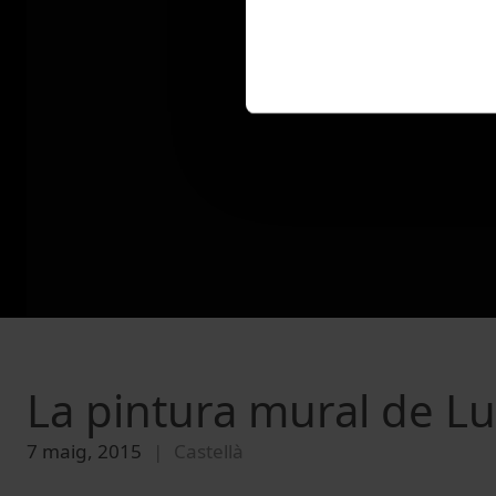
La pintura mural de L
7 maig, 2015
Castellà