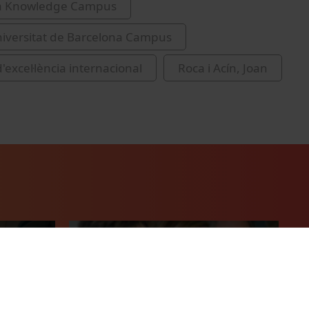
a Knowledge Campus
iversitat de Barcelona Campus
excel·lència internacional
Roca i Acín, Joan