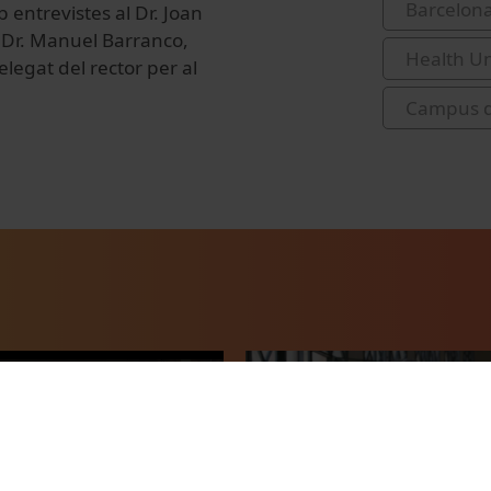
Barcelon
entrevistes al Dr. Joan
l Dr. Manuel Barranco,
Health Un
delegat del rector per al
Campus d'