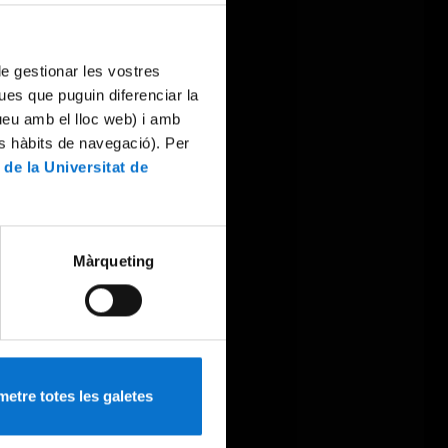
 de gestionar les vostres
ues que puguin diferenciar la
tueu amb el lloc web) i amb
es hàbits de navegació). Per
 de la Universitat de
Màrqueting
etre totes les galetes