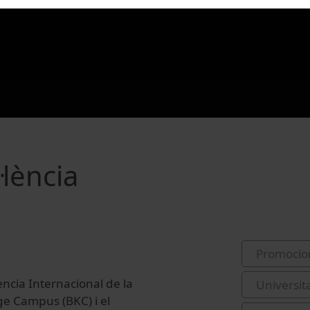
·lència
Promocio
ència Internacional de la
Universit
ge Campus (BKC) i el