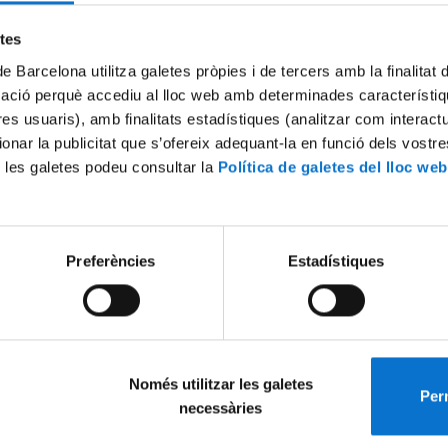
Try again
etes
de Barcelona utilitza galetes pròpies i de tercers amb la finalitat
mació perquè accediu al lloc web amb determinades característiq
tres usuaris), amb finalitats estadístiques (analitzar com interac
ionar la publicitat que s’ofereix adequant-la en funció dels vostr
 les galetes podeu consultar la
Política de galetes del lloc web
Preferències
Estadístiques
Només utilitzar les galetes
Perm
necessàries