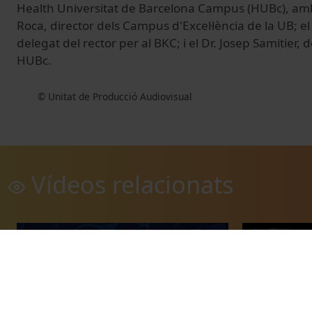
Health Universitat de Barcelona Campus (HUBc), amb 
Roca, director dels Campus d'Excel·lència de la UB; e
delegat del rector per al BKC; i el Dr. Josep Samitier, 
HUBc.
© Unitat de Producció Audiovisual
Vídeos relacionats