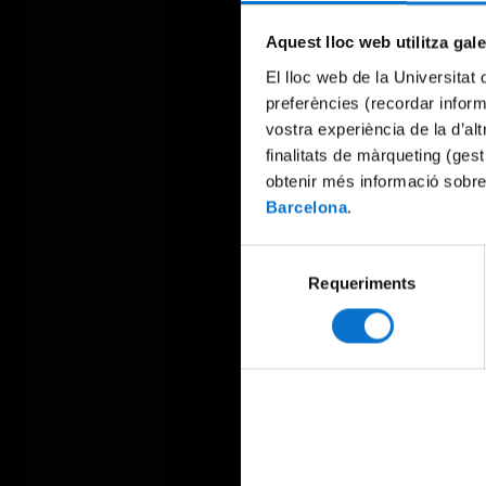
Aquest lloc web utilitza gal
El lloc web de la Universitat 
preferències (recordar infor
vostra experiència de la d’al
finalitats de màrqueting (gest
obtenir més informació sobre
Barcelona
.
Selecció
Requeriments
de
consentiment