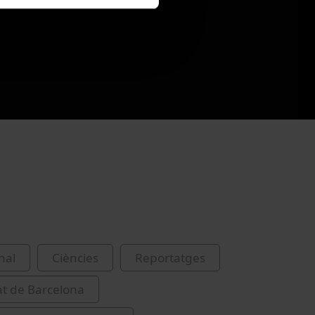
nal
Ciències
Reportatges
at de Barcelona