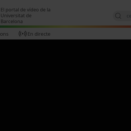
Vés al contingut
El portal de vídeo de la
Universitat de
Barcelona
ions
En directe