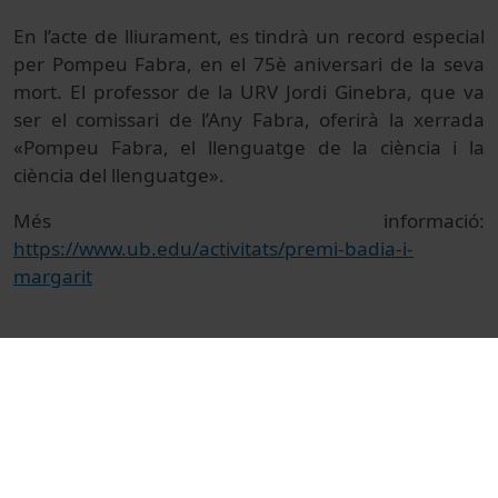
En l
’
acte de lliurament,
es tindrà un record especial
per Pompeu Fabra, en
el 75è aniversari de la seva
mort. El professor de la URV Jordi Ginebra, que va
ser el comissari de l
’Any Fabra, oferirà la xerrada
«Pompeu Fabra, el llenguatge de la ciència i la
ciència del llenguatge».
Més informació:
https://www.ub.edu/activitats/premi-badia-i-
margarit
© Unitat de Producció Audiovisual
Institucional
Actes
Actes acadèmics i institucionals