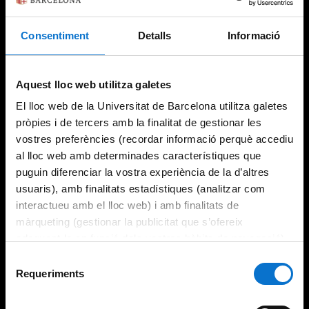
Consentiment
Detalls
Informació
Try again
Aquest lloc web utilitza galetes
El lloc web de la Universitat de Barcelona utilitza galetes
pròpies i de tercers amb la finalitat de gestionar les
vostres preferències (recordar informació perquè accediu
al lloc web amb determinades característiques que
puguin diferenciar la vostra experiència de la d’altres
usuaris), amb finalitats estadístiques (analitzar com
interactueu amb el lloc web) i amb finalitats de
màrqueting (gestionar la publicitat que s’ofereix
adequant-la en funció dels vostres hàbits de navegació).
Per obtenir més informació sobre les galetes podeu
Selecció
consultar la
Política de galetes del lloc web de la
Requeriments
de
Universitat de Barcelona
.
consentiment