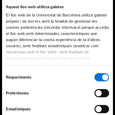
Try again
Aquest lloc web utilitza galetes
El lloc web de la Universitat de Barcelona utilitza galetes
pròpies i de tercers amb la finalitat de gestionar les
vostres preferències (recordar informació perquè accediu
al lloc web amb determinades característiques que
puguin diferenciar la vostra experiència de la d’altres
usuaris), amb finalitats estadístiques (analitzar com
interactueu amb el lloc web) i amb finalitats de
màrqueting (gestionar la publicitat que s’ofereix
adequant-la en funció dels vostres hàbits de navegació).
Per obtenir més informació sobre les galetes podeu
Selecció
consultar la
Política de galetes del lloc web de la
Requeriments
de
Universitat de Barcelona
.
consentiment
Preferències
Estadístiques