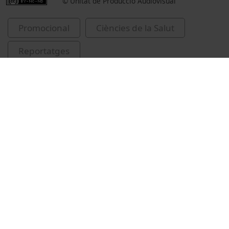
© Unitat de Producció Audiovisual
Promocional
Ciències de la Salut
Reportatges
Medicina, infermeria, odontologia i podologia
Universitat de Barcelona
Facultat de Medicina i Ciències de la Salut
estudiants universitaris
orientació educativa
educació superior